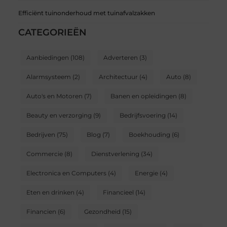
Efficiënt tuinonderhoud met tuinafvalzakken
CATEGORIEËN
Aanbiedingen
(108)
Adverteren
(3)
Alarmsysteem
(2)
Architectuur
(4)
Auto
(8)
Auto's en Motoren
(7)
Banen en opleidingen
(8)
Beauty en verzorging
(9)
Bedrijfsvoering
(14)
Bedrijven
(75)
Blog
(7)
Boekhouding
(6)
Commercie
(8)
Dienstverlening
(34)
Electronica en Computers
(4)
Energie
(4)
Eten en drinken
(4)
Financieel
(14)
Financien
(6)
Gezondheid
(15)