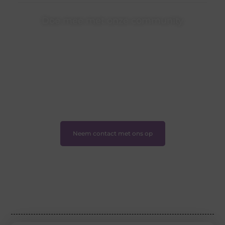
Doe mee met onze community
Of je nu een beginnende blogger bent of gewoon op
zoek bent naar inspiratie — bij Ondernemershuiszo.nl
ben je van harte welkom. Deel je verhaal, laat je stem
horen en sluit je aan bij een groeiende groep
enthousiaste schrijvers en lezers.
❝
Samen zorgen we ervoor dat bloggen voor
iedereen toegankelijk, creatief en plezierig is.
❞
Neem contact met ons op