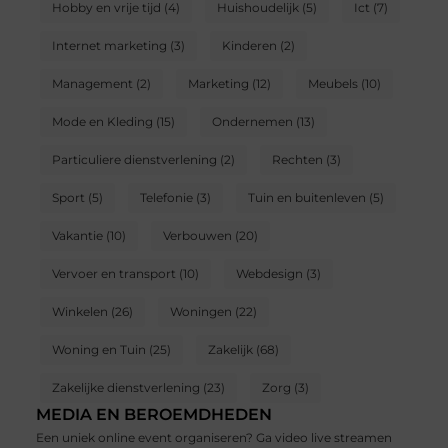
Hobby en vrije tijd
(4)
Huishoudelijk
(5)
Ict
(7)
Internet marketing
(3)
Kinderen
(2)
Management
(2)
Marketing
(12)
Meubels
(10)
Mode en Kleding
(15)
Ondernemen
(13)
Particuliere dienstverlening
(2)
Rechten
(3)
Sport
(5)
Telefonie
(3)
Tuin en buitenleven
(5)
Vakantie
(10)
Verbouwen
(20)
Vervoer en transport
(10)
Webdesign
(3)
Winkelen
(26)
Woningen
(22)
Woning en Tuin
(25)
Zakelijk
(68)
Zakelijke dienstverlening
(23)
Zorg
(3)
MEDIA EN BEROEMDHEDEN
Een uniek online event organiseren? Ga video live streamen