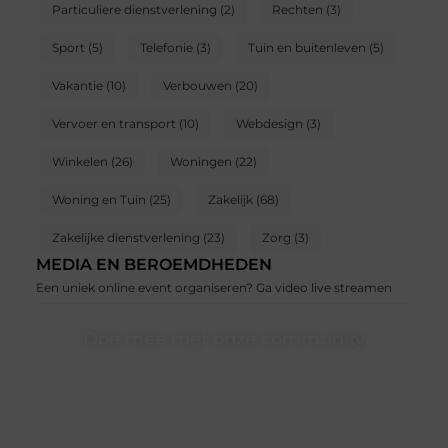
Particuliere dienstverlening
(2)
Rechten
(3)
Sport
(5)
Telefonie
(3)
Tuin en buitenleven
(5)
Vakantie
(10)
Verbouwen
(20)
Vervoer en transport
(10)
Webdesign
(3)
Winkelen
(26)
Woningen
(22)
Woning en Tuin
(25)
Zakelijk
(68)
Zakelijke dienstverlening
(23)
Zorg
(3)
MEDIA EN BEROEMDHEDEN
Een uniek online event organiseren? Ga video live streamen
Doe mee met onze community
Of je nu een beginnende blogger bent of gewoon op
zoek bent naar inspiratie — bij Ondernemershuiszo.nl
ben je van harte welkom. Deel je verhaal, laat je stem
horen en sluit je aan bij een groeiende groep
enthousiaste schrijvers en lezers.