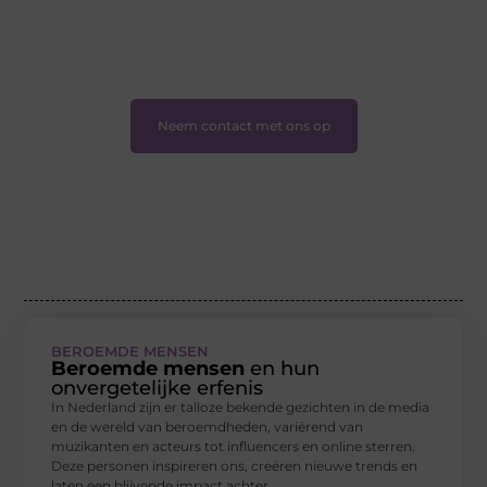
❝
Samen zorgen we ervoor dat bloggen voor
iedereen toegankelijk, creatief en plezierig is.
❞
Neem contact met ons op
BEROEMDE MENSEN
Beroemde mensen
en hun
onvergetelijke erfenis
In Nederland zijn er talloze bekende gezichten in de media
en de wereld van beroemdheden, variërend van
muzikanten en acteurs tot influencers en online sterren.
Deze personen inspireren ons, creëren nieuwe trends en
laten een blijvende impact achter.