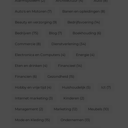
Alarmsysteem
(2)
Architectuur
(4)
Auto
(8)
Auto's en Motoren
(7)
Banen en opleidingen
(8)
Beauty en verzorging
(9)
Bedrijfsvoering
(14)
Bedrijven
(75)
Blog
(7)
Boekhouding
(6)
Commercie
(8)
Dienstverlening
(34)
Electronica en Computers
(4)
Energie
(4)
Eten en drinken
(4)
Financieel
(14)
Financien
(6)
Gezondheid
(15)
Hobby en vrije tijd
(4)
Huishoudelijk
(5)
Ict
(7)
Internet marketing
(3)
Kinderen
(2)
Management
(2)
Marketing
(12)
Meubels
(10)
Mode en Kleding
(15)
Ondernemen
(13)