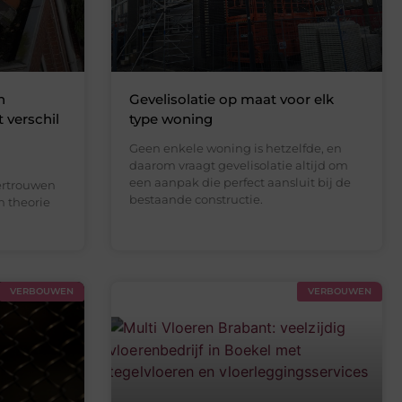
n
Gevelisolatie op maat voor elk
 verschil
type woning
Geen enkele woning is hetzelfde, en
daarom vraagt gevelisolatie altijd om
een aanpak die perfect aansluit bij de
ertrouwen
bestaande constructie.
n theorie
VERBOUWEN
VERBOUWEN