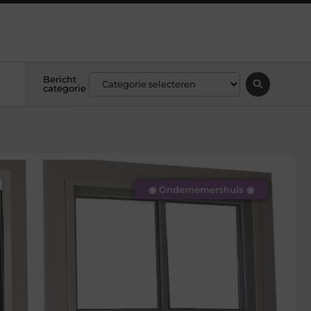
Bericht
categorie
◉ Ondernemershuis ◉