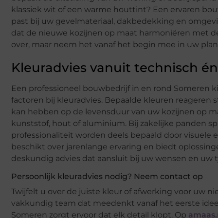
klassiek wit of een warme houttint? Een ervaren bouw
past bij uw gevelmateriaal, dakbedekking en omgeving.
dat de nieuwe kozijnen op maat harmoniëren met de b
over, maar neem het vanaf het begin mee in uw pla
Kleuradvies vanuit technisch é
Een professioneel bouwbedrijf in en rond Someren kij
factoren bij kleuradvies. Bepaalde kleuren reageren 
kan hebben op de levensduur van uw kozijnen op maat
kunststof, hout of aluminium. Bij zakelijke panden sp
professionaliteit worden deels bepaald door visuele
beschikt over jarenlange ervaring en biedt oplossing
deskundig advies dat aansluit bij uw wensen en uw 
Persoonlijk kleuradvies nodig? Neem contact op
Twijfelt u over de juiste kleur of afwerking voor uw
vakkundig team dat meedenkt vanaf het eerste idee t
Someren zorgt ervoor dat elk detail klopt. Op
amaas.