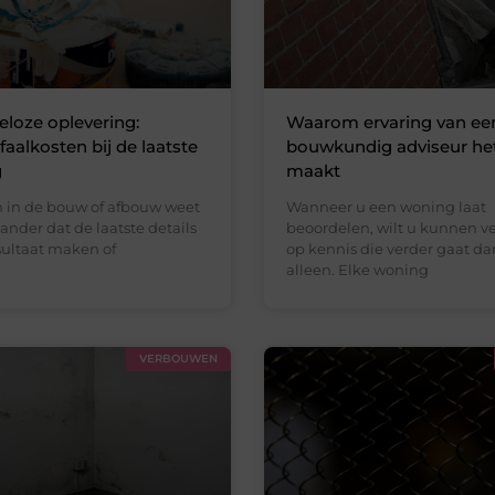
eloze oplevering:
Waarom ervaring van ee
aalkosten bij de laatste
bouwkundig adviseur het
g
maakt
 in de bouw of afbouw weet
Wanneer u een woning laat
 ander dat de laatste details
beoordelen, wilt u kunnen v
sultaat maken of
op kennis die verder gaat da
alleen. Elke woning
VERBOUWEN