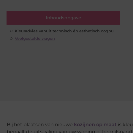
Inhoudsopgave
Kleuradvies vanuit technisch én esthetisch oogpunt
Veelgestelde vragen
Bij het plaatsen van nieuwe
kozijnen op maat
is kle
bepaalt de uitstraling van uw woning of bedrijfspand 