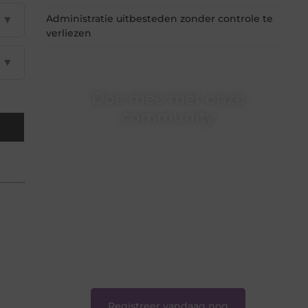
Administratie uitbesteden zonder controle te
▼
verliezen
▼
Doe mee met onze
community
Of je nu een beginnende blogger bent of
gewoon op zoek bent naar inspiratie — bij
Ondernemershuiszo.nl ben je van harte
welkom. Deel je verhaal, laat je stem horen en
sluit je aan bij een groeiende groep
enthousiaste schrijvers en lezers.
❝
Samen zorgen we ervoor dat bloggen voor
iedereen toegankelijk, creatief en plezierig is.
❞
Registreer vandaag nog