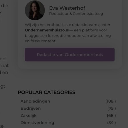
 die
Eva Westerhof
k
Redacteur & Contentstrateeg
l
Wij zijn het enthousiaste redactieteam achter
Ondernemershuiszo.nl
— een platform voor
bloggers en lezers die houden van afwisseling
en frisse content.
Redactie van Ondernemershuis
oed
aal:
d en
ngt
POPULAR CATEGORIES
Aanbiedingen
(108 )
Bedrijven
(75 )
n
Zakelijk
(68 )
Dienstverlening
(34 )
te