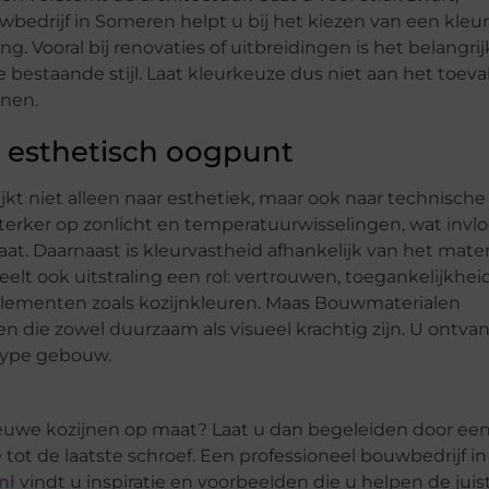
bedrijf in Someren helpt u bij het kiezen van een kleur
 Vooral bij renovaties of uitbreidingen is het belangrij
estaande stijl. Laat kleurkeuze dus niet aan het toeva
nnen.
n esthetisch oogpunt
kt niet alleen naar esthetiek, maar ook naar technische
sterker op zonlicht en temperatuurwisselingen, wat invl
. Daarnaast is kleurvastheid afhankelijk van het materi
eelt ook uitstraling een rol: vertrouwen, toegankelijkhei
 elementen zoals kozijnkleuren. Maas Bouwmaterialen
en die zowel duurzaam als visueel krachtig zijn. U ontva
type gebouw.
 nieuwe kozijnen op maat? Laat u dan begeleiden door ee
ot de laatste schroef. Een professioneel bouwbedrijf in
nl
vindt u inspiratie en voorbeelden die u helpen de juis