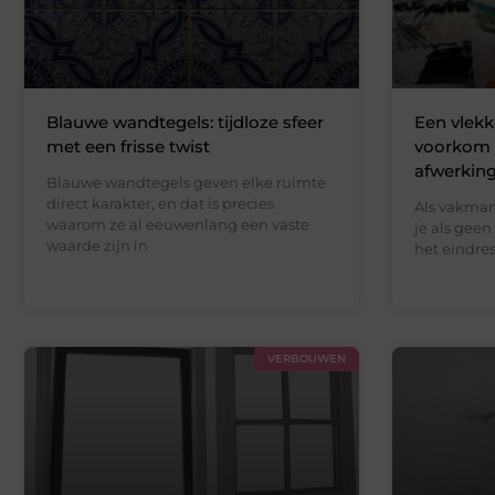
Blauwe wandtegels: tijdloze sfeer
Een vlekk
met een frisse twist
voorkom f
afwerkin
Blauwe wandtegels geven elke ruimte
direct karakter, en dat is precies
Als vakman
waarom ze al eeuwenlang een vaste
je als geen
waarde zijn in
het eindre
VERBOUWEN