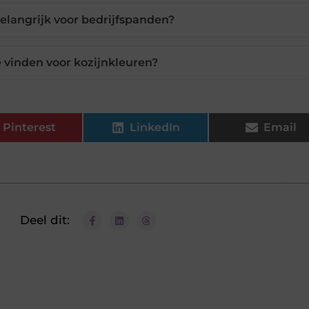
elangrijk voor bedrijfspanden?
e vinden voor kozijnkleuren?
Pinterest
LinkedIn
Email
Deel dit: