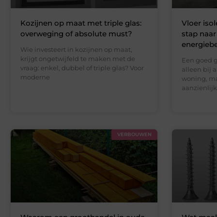
Kozijnen op maat met triple glas:
Vloer iso
overweging of absolute must?
stap naar
energieb
Wie investeert in kozijnen op maat,
krijgt ongetwijfeld te maken met de
Een goed ge
vraag: enkel, dubbel of triple glas? Voor
alleen bij 
moderne
woning, ma
aanzienlij
VERBOUWEN