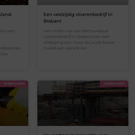
land:
Een veelzijdig vloerenbedrijf in
Brabant
d is een
Het vinden van een betrouwbaar
vloerenbedrijf in Brabant kan een
uitdaging zijn, maar de juiste keuze
fessionals
maakt een wereld van
lijke
VERBOUWEN
VERBOUWEN