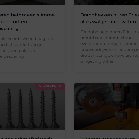
leren beton: een slimme
Dranghekken huren Fries
 comfort en
alles wat je moet weten
esparing
Dranghekken huren Frieslan
onmisbaar onderdeel voor
ïsoleerde vloer draagt niet
evenementenorganisatoren,
aan het comfort van je
bouwbedrijven en andere pro
ar levert ook een
die een veilige en overzichte
ke besparing
omgeving willen
VERBOUWEN