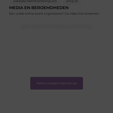
Zakelijke dienstverlening
(23)
Zorg
(3)
MEDIA EN BEROEMDHEDEN
Een uniek online event organiseren? Ga video live streamen
Doe mee met onze community
Of je nu een beginnende blogger bent of gewoon op
zoek bent naar inspiratie — bij Ondernemershuiszo.nl
ben je van harte welkom. Deel je verhaal, laat je stem
horen en sluit je aan bij een groeiende groep
enthousiaste schrijvers en lezers.
❝
Samen zorgen we ervoor dat bloggen voor
iedereen toegankelijk, creatief en plezierig is.
❞
Neem contact met ons op