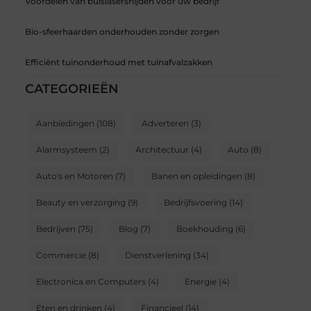
Voordelen van buislasersnijden voor uw bedrijf
Bio-sfeerhaarden onderhouden zonder zorgen
Efficiënt tuinonderhoud met tuinafvalzakken
CATEGORIEËN
Aanbiedingen
(108)
Adverteren
(3)
Alarmsysteem
(2)
Architectuur
(4)
Auto
(8)
Auto's en Motoren
(7)
Banen en opleidingen
(8)
Beauty en verzorging
(9)
Bedrijfsvoering
(14)
Bedrijven
(75)
Blog
(7)
Boekhouding
(6)
Commercie
(8)
Dienstverlening
(34)
Electronica en Computers
(4)
Energie
(4)
Eten en drinken
(4)
Financieel
(14)