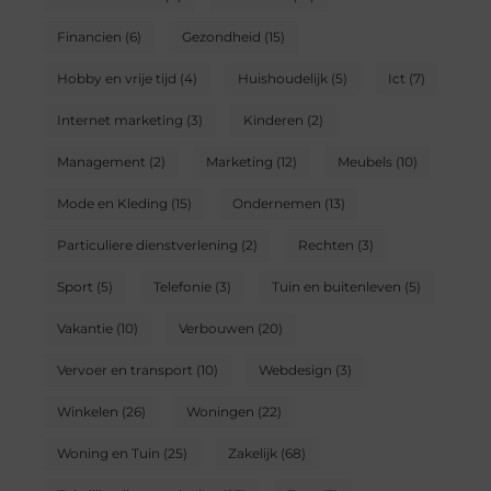
Financien
(6)
Gezondheid
(15)
Hobby en vrije tijd
(4)
Huishoudelijk
(5)
Ict
(7)
Internet marketing
(3)
Kinderen
(2)
Management
(2)
Marketing
(12)
Meubels
(10)
Mode en Kleding
(15)
Ondernemen
(13)
Particuliere dienstverlening
(2)
Rechten
(3)
Sport
(5)
Telefonie
(3)
Tuin en buitenleven
(5)
Vakantie
(10)
Verbouwen
(20)
Vervoer en transport
(10)
Webdesign
(3)
Winkelen
(26)
Woningen
(22)
Woning en Tuin
(25)
Zakelijk
(68)