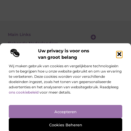
Main Links
Bekende Nederlanders
Website linkbuilding: zo vergroot je je online zichtbaarheid stap voor stap
Geld verdienen met een website: zo bouw je een winstgevend online platform
Uw privacy is voor ons
van groot belang
Wij maken gebruik van cookies en vergelijkbare technologieën
om te begrijpen hoe u onze website gebruikt en om uw ervaring
Lees, Ontdek, Beleef.
te verbeteren. Deze cookies worden voor verschillende
Blogs over alledaagse onderwerpen – vol inzichten, verhalen en tips die
doeleinden ingezet, zoals het tonen van gepersonaliseerde
je blik verruimen.
advertenties en het analyseren van websitegebruik. Raadpleeg
ons cookiebeleid
voor meer details.
Website index
Cookiebeleid (EU)
Accepteren
@2025 All Right Reserved. Design by
www.ondernemershuiszo.nl
Cookies Beheren