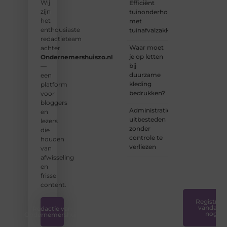
Wij
Efficiënt
enthousiaste
zijn
tuinonderhoud
schrijvers
het
met
en
enthousiaste
tuinafvalzakken
lezers.
redactieteam
Waar moet
achter
❝
je op letten
Ondernemershuiszo.nl
Samen
bij
—
zorgen
duurzame
een
we
kleding
platform
ervoor
bedrukken?
voor
dat
bloggers
bloggen
Administratie
en
voor
uitbesteden
lezers
iedereen
zonder
die
toegankelijk,
controle te
houden
creatief
verliezen
van
en
afwisseling
plezierig
en
is.
❞
frisse
content.
Registreer
vandaag
Redactie van
nog
Ondernemershuis