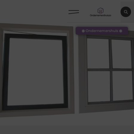
◉ Ondernemershuis ◉