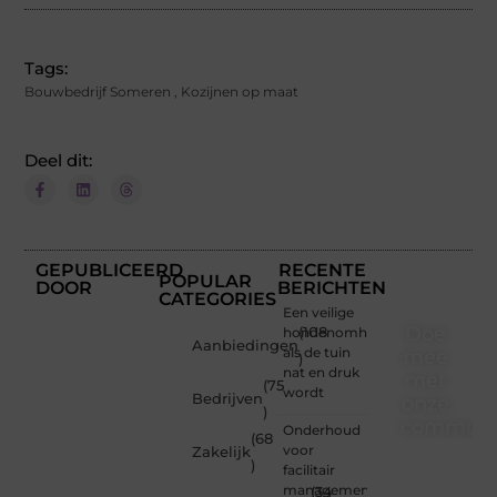
Tags:
Bouwbedrijf Someren
,
Kozijnen op maat
Deel dit:
GEPUBLICEERD
RECENTE
POPULAR
DOOR
BERICHTEN
CATEGORIES
Een veilige
Doe
hondenomheining
(108
Aanbiedingen
als de tuin
mee
)
nat en druk
met
(75
wordt
Bedrijven
onze
)
communi
Onderhoud
(68
voor
Zakelijk
)
Of je
facilitair
nu een
management:
(34