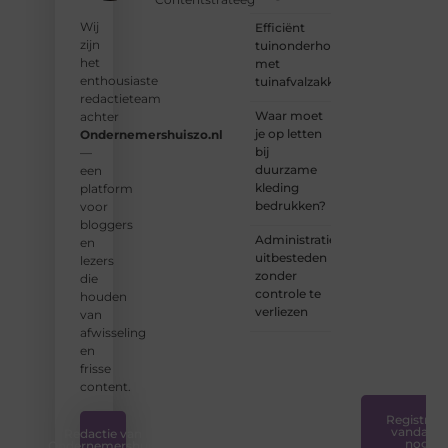
groep
Wij
Efficiënt
enthousiaste
zijn
tuinonderhoud
schrijvers
het
met
en
enthousiaste
tuinafvalzakken
lezers.
redactieteam
Waar moet
achter
❝
je op letten
Ondernemershuiszo.nl
Samen
bij
—
zorgen
duurzame
een
we
kleding
platform
ervoor
bedrukken?
voor
dat
bloggers
bloggen
Administratie
en
voor
uitbesteden
lezers
iedereen
zonder
die
toegankelijk,
controle te
houden
creatief
verliezen
van
en
afwisseling
plezierig
en
is.
❞
frisse
content.
Registreer
vandaag
Redactie van
nog
Ondernemershuis