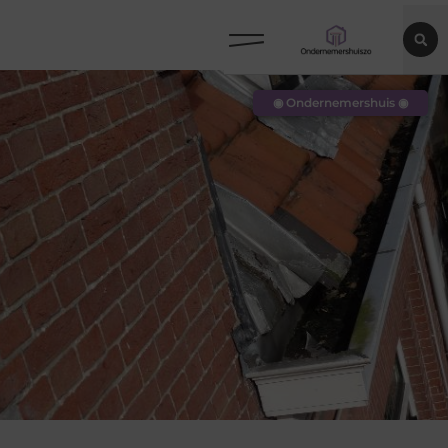
◉ Ondernemershuis ◉