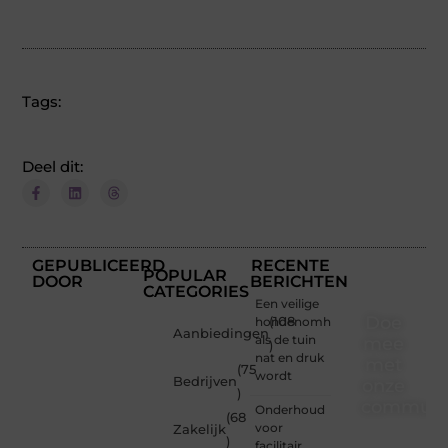
Tags:
Deel dit:
GEPUBLICEERD
RECENTE
POPULAR
DOOR
BERICHTEN
CATEGORIES
Een veilige
Doe
hondenomheining
(108
Aanbiedingen
als de tuin
mee
)
nat en druk
met
(75
wordt
Bedrijven
onze
)
communi
Onderhoud
(68
voor
Zakelijk
)
Of je
facilitair