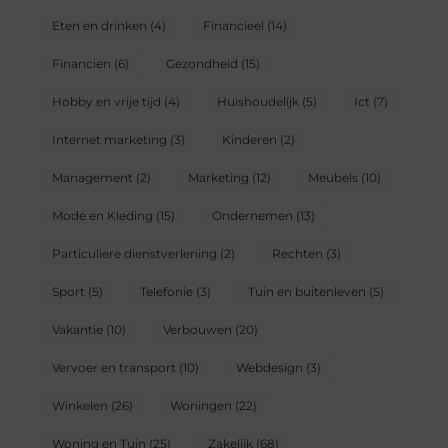
Eten en drinken
(4)
Financieel
(14)
Financien
(6)
Gezondheid
(15)
Hobby en vrije tijd
(4)
Huishoudelijk
(5)
Ict
(7)
Internet marketing
(3)
Kinderen
(2)
Management
(2)
Marketing
(12)
Meubels
(10)
Mode en Kleding
(15)
Ondernemen
(13)
Particuliere dienstverlening
(2)
Rechten
(3)
Sport
(5)
Telefonie
(3)
Tuin en buitenleven
(5)
Vakantie
(10)
Verbouwen
(20)
Vervoer en transport
(10)
Webdesign
(3)
Winkelen
(26)
Woningen
(22)
Woning en Tuin
(25)
Zakelijk
(68)