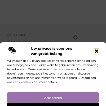
Main Links
Bekende Nederlanders
Website linkbuilding: zo vergroot je je online zichtbaarheid stap voor stap
Geld verdienen met een website: zo bouw je een winstgevend online platform
Uw privacy is voor ons
van groot belang
Wij maken gebruik van cookies en vergelijkbare technologieën
om te begrijpen hoe u onze website gebruikt en om uw ervaring
Lees, Ontdek, Beleef.
te verbeteren. Deze cookies worden voor verschillende
Blogs over alledaagse onderwerpen – vol inzichten, verhalen en tips die
doeleinden ingezet, zoals het tonen van gepersonaliseerde
je blik verruimen.
advertenties en het analyseren van websitegebruik. Raadpleeg
ons cookiebeleid
voor meer details.
Website index
Cookiebeleid (EU)
Accepteren
@2025 All Right Reserved. Design by