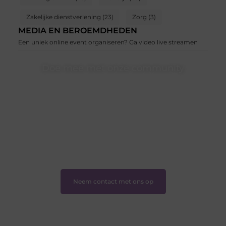
Zakelijke dienstverlening
(23)
Zorg
(3)
MEDIA EN BEROEMDHEDEN
Een uniek online event organiseren? Ga video live streamen
Doe mee met onze community
Of je nu een beginnende blogger bent of gewoon op
zoek bent naar inspiratie — bij Ondernemershuiszo.nl
ben je van harte welkom. Deel je verhaal, laat je stem
horen en sluit je aan bij een groeiende groep
enthousiaste schrijvers en lezers.
❝
Samen zorgen we ervoor dat bloggen voor
iedereen toegankelijk, creatief en plezierig is.
❞
Neem contact met ons op