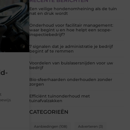
RECENTE BERICHTEN
Een veilige hondenomheining als de tuin
nat en druk wordt
Onderhoud voor facilitair management:
waar begint u en hoe helpt een scope-
inspectiebedrijf?
7 signalen dat je administratie je bedrijf
begint af te remmen
Voordelen van buislasersnijden voor uw
bedrijf
id-
Bio-sfeerhaarden onderhouden zonder
zorgen
t
Efficiënt tuinonderhoud met
bewijs
tuinafvalzakken
CATEGORIEËN
Aanbiedingen
(108)
Adverteren
(3)