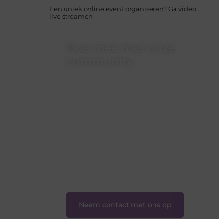
Een uniek online event organiseren? Ga video
live streamen
Doe mee met onze
community
Of je nu een beginnende blogger bent
of gewoon op zoek bent naar inspiratie
— bij Ondernemershuiszo.nl ben je
van harte welkom. Deel je verhaal, laat
je stem horen en sluit je aan bij een
groeiende groep enthousiaste
schrijvers en lezers.
❝
Samen zorgen we ervoor dat
bloggen voor iedereen toegankelijk,
creatief en plezierig is.
❞
Neem contact met ons op