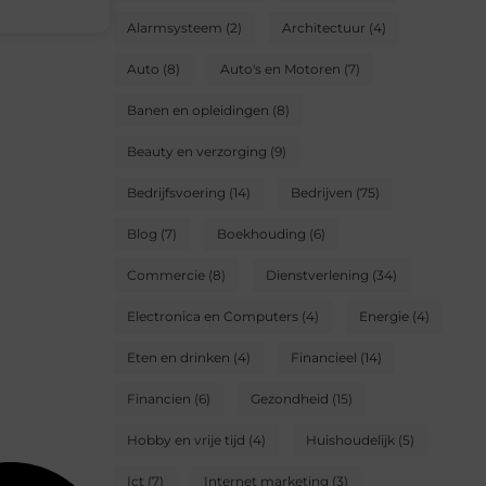
Alarmsysteem
(2)
Architectuur
(4)
Auto
(8)
Auto's en Motoren
(7)
Banen en opleidingen
(8)
Beauty en verzorging
(9)
Bedrijfsvoering
(14)
Bedrijven
(75)
Blog
(7)
Boekhouding
(6)
Commercie
(8)
Dienstverlening
(34)
Electronica en Computers
(4)
Energie
(4)
Eten en drinken
(4)
Financieel
(14)
Financien
(6)
Gezondheid
(15)
Hobby en vrije tijd
(4)
Huishoudelijk
(5)
Ict
(7)
Internet marketing
(3)