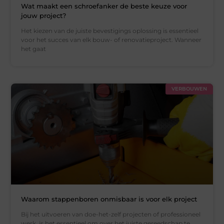
Wat maakt een schroefanker de beste keuze voor
jouw project?
Het kiezen van de juiste bevestigings oplossing is essentieel
voor het succes van elk bouw- of renovatieproject. Wanneer
het gaat
VERBOUWEN
Waarom stappenboren onmisbaar is voor elk project
Bij het uitvoeren van doe-het-zelf projecten of professioneel
werk, is het essentieel om over het juiste gereedschap te