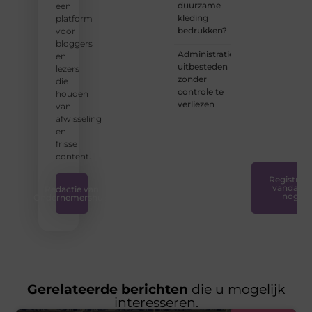
duurzame
een
we
kleding
platform
ervoor
bedrukken?
voor
dat
bloggers
bloggen
Administratie
en
voor
uitbesteden
lezers
iedereen
zonder
die
toegankelijk,
controle te
houden
creatief
verliezen
van
en
afwisseling
plezierig
en
is.
❞
frisse
content.
Registreer
vandaag
Redactie van
nog
Ondernemershuis
Gerelateerde berichten
die u mogelijk
interesseren.