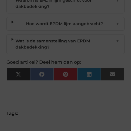
Waarom is EPDM lijm geschikt voor
▼
dakbedekking?
Hoe wordt EPDM lijm aangebracht?
▼
Wat is de samenstelling van EPDM
▼
dakbedekking?
Goed artikel? Deel hem dan op:
X
Facebook
Pinterest
LinkedIn
Email
(Twitter)
Tags: