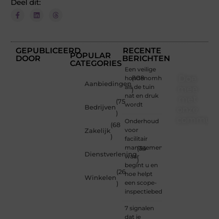
Deel dit:
GEPUBLICEERD
RECENTE
POPULAR
DOOR
BERICHTEN
CATEGORIES
Een veilige
Doe
hondenomheining
(108
Aanbiedingen
als de tuin
mee
)
nat en druk
met
(75
wordt
Bedrijven
onze
)
communi
Onderhoud
(68
voor
Zakelijk
)
Of je
facilitair
nu een
management:
(34
Dienstverlening
beginnende
waar
)
blogger
begint u en
(26
bent of
hoe helpt
Winkelen
gewoon
een scope-
)
op
inspectiebedrijf?
zoek
bent
7 signalen
naar
dat je