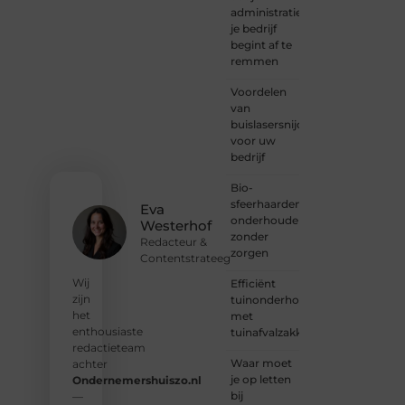
inspiratie
administratie
— bij
je bedrijf
Ondernemersh
begint af te
ben je
remmen
van
Voordelen
harte
van
welkom.
buislasersnijden
Deel je
voor uw
verhaal,
bedrijf
laat je
stem
Bio-
horen
sfeerhaarden
en sluit
Eva
onderhouden
je aan
Westerhof
zonder
bij een
Redacteur &
zorgen
groeiende
Contentstrateeg
groep
Wij
Efficiënt
enthousiaste
zijn
tuinonderhoud
schrijvers
het
met
en
enthousiaste
tuinafvalzakken
lezers.
redactieteam
Waar moet
achter
❝
je op letten
Ondernemershuiszo.nl
Samen
bij
—
zorgen