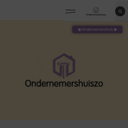
◉ Ondernemershuis ◉