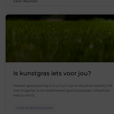
Geen Reacties
Is kunstgras iets voor jou?
Hoewel gras prachtig is in je tuin zijn er situaties waarbij het
niet mogelijk is om traditioneel gras te plaatsen. Misschien
heb je wel te
TUIN EN BUITENLEVEN