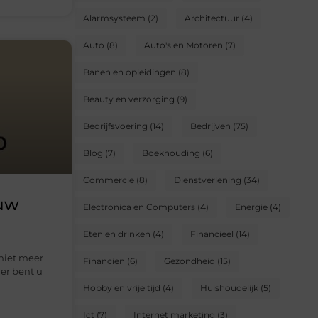
Alarmsysteem
(2)
Architectuur
(4)
Auto
(8)
Auto's en Motoren
(7)
Banen en opleidingen
(8)
Beauty en verzorging
(9)
Bedrijfsvoering
(14)
Bedrijven
(75)
Blog
(7)
Boekhouding
(6)
Commercie
(8)
Dienstverlening
(34)
 uw
Electronica en Computers
(4)
Energie
(4)
Eten en drinken
(4)
Financieel
(14)
 niet meer
Financien
(6)
Gezondheid
(15)
er bent u
Hobby en vrije tijd
(4)
Huishoudelijk
(5)
Ict
(7)
Internet marketing
(3)