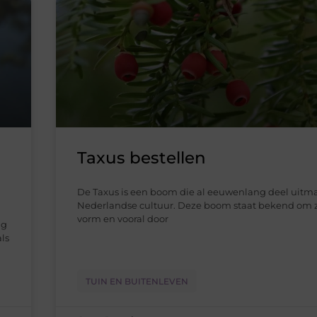
Taxus bestellen
De Taxus is een boom die al eeuwenlang deel uitm
Nederlandse cultuur. Deze boom staat bekend om 
vorm en vooral door
ng
ls
TUIN EN BUITENLEVEN