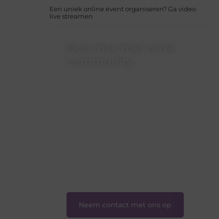
Een uniek online event organiseren? Ga video
live streamen
Doe mee met onze
community
Of je nu een beginnende blogger bent
of gewoon op zoek bent naar inspiratie
— bij Ondernemershuiszo.nl ben je
van harte welkom. Deel je verhaal, laat
je stem horen en sluit je aan bij een
groeiende groep enthousiaste
schrijvers en lezers.
❝
Samen zorgen we ervoor dat
bloggen voor iedereen toegankelijk,
creatief en plezierig is.
❞
Neem contact met ons op