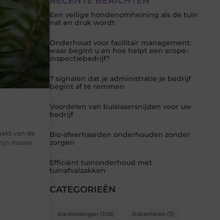
RECENTE BERICHTEN
Een veilige hondenomheining als de tuin
nat en druk wordt
Onderhoud voor facilitair management:
waar begint u en hoe helpt een scope-
inspectiebedrijf?
7 signalen dat je administratie je bedrijf
begint af te remmen
Voordelen van buislasersnijden voor uw
bedrijf
aakt van de
Bio-sfeerhaarden onderhouden zonder
zorgen
zijn mooie
Efficiënt tuinonderhoud met
tuinafvalzakken
CATEGORIEËN
Aanbiedingen
(108)
Adverteren
(3)