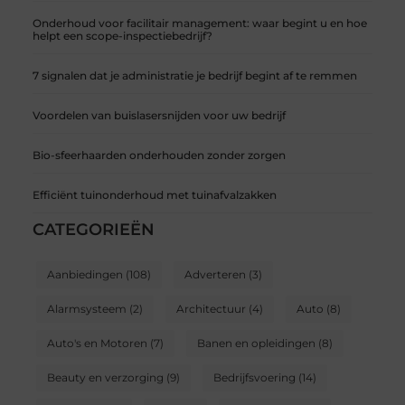
Onderhoud voor facilitair management: waar begint u en hoe
helpt een scope-inspectiebedrijf?
7 signalen dat je administratie je bedrijf begint af te remmen
Voordelen van buislasersnijden voor uw bedrijf
Bio-sfeerhaarden onderhouden zonder zorgen
Efficiënt tuinonderhoud met tuinafvalzakken
CATEGORIEËN
Aanbiedingen
(108)
Adverteren
(3)
Alarmsysteem
(2)
Architectuur
(4)
Auto
(8)
Auto's en Motoren
(7)
Banen en opleidingen
(8)
Beauty en verzorging
(9)
Bedrijfsvoering
(14)