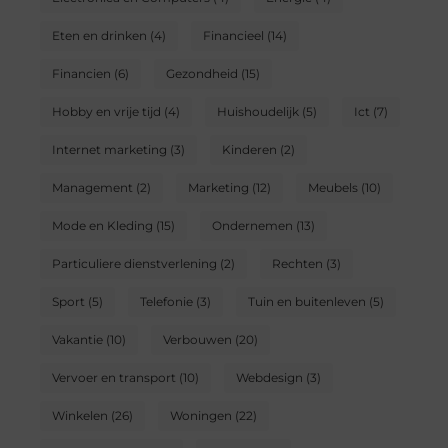
Eten en drinken
(4)
Financieel
(14)
Financien
(6)
Gezondheid
(15)
Hobby en vrije tijd
(4)
Huishoudelijk
(5)
Ict
(7)
Internet marketing
(3)
Kinderen
(2)
Management
(2)
Marketing
(12)
Meubels
(10)
Mode en Kleding
(15)
Ondernemen
(13)
Particuliere dienstverlening
(2)
Rechten
(3)
Sport
(5)
Telefonie
(3)
Tuin en buitenleven
(5)
Vakantie
(10)
Verbouwen
(20)
Vervoer en transport
(10)
Webdesign
(3)
Winkelen
(26)
Woningen
(22)