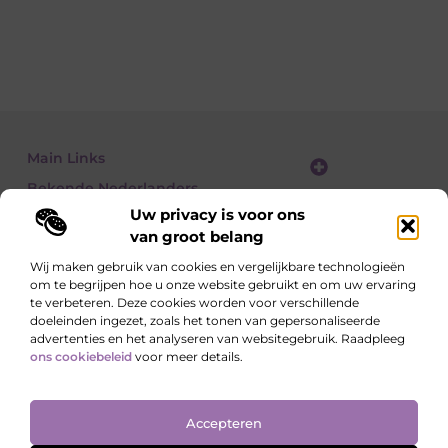
Main Links
Bekende Nederlanders
Website linkbuilding: zo vergroot je je online zichtbaarheid stap voor stap
Geld verdienen met een website: zo bouw je een winstgevend online platform
Uw privacy is voor ons
van groot belang
Wij maken gebruik van cookies en vergelijkbare technologieën
om te begrijpen hoe u onze website gebruikt en om uw ervaring
Lees, Ontdek, Beleef.
te verbeteren. Deze cookies worden voor verschillende
Blogs over alledaagse onderwerpen – vol inzichten, verhalen en tips die
doeleinden ingezet, zoals het tonen van gepersonaliseerde
je blik verruimen.
advertenties en het analyseren van websitegebruik. Raadpleeg
ons cookiebeleid
voor meer details.
Website index
Cookiebeleid (EU)
Accepteren