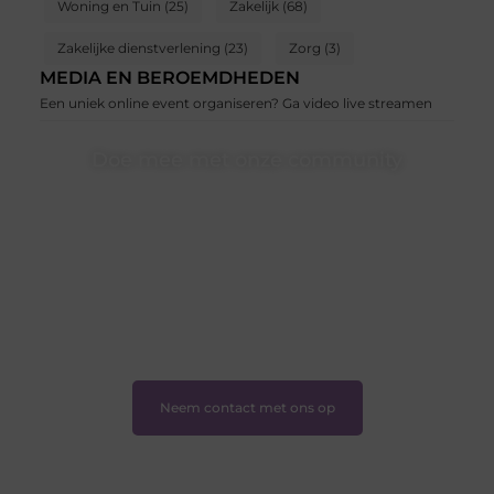
Woning en Tuin
(25)
Zakelijk
(68)
Zakelijke dienstverlening
(23)
Zorg
(3)
MEDIA EN BEROEMDHEDEN
Een uniek online event organiseren? Ga video live streamen
Doe mee met onze community
Of je nu een beginnende blogger bent of gewoon op
zoek bent naar inspiratie — bij Ondernemershuiszo.nl
ben je van harte welkom. Deel je verhaal, laat je stem
horen en sluit je aan bij een groeiende groep
enthousiaste schrijvers en lezers.
❝
Samen zorgen we ervoor dat bloggen voor
iedereen toegankelijk, creatief en plezierig is.
❞
Neem contact met ons op