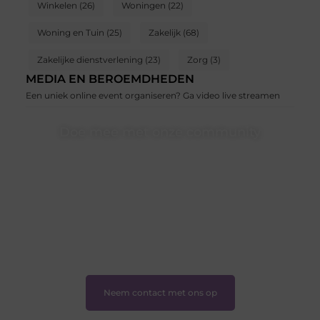
Winkelen
(26)
Woningen
(22)
Woning en Tuin
(25)
Zakelijk
(68)
Zakelijke dienstverlening
(23)
Zorg
(3)
MEDIA EN BEROEMDHEDEN
Een uniek online event organiseren? Ga video live streamen
Doe mee met onze community
Of je nu een beginnende blogger bent of gewoon op
zoek bent naar inspiratie — bij Ondernemershuiszo.nl
ben je van harte welkom. Deel je verhaal, laat je stem
horen en sluit je aan bij een groeiende groep
enthousiaste schrijvers en lezers.
❝
Samen zorgen we ervoor dat bloggen voor
iedereen toegankelijk, creatief en plezierig is.
❞
Neem contact met ons op