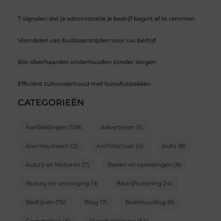
7 signalen dat je administratie je bedrijf begint af te remmen
Voordelen van buislasersnijden voor uw bedrijf
Bio-sfeerhaarden onderhouden zonder zorgen
Efficiënt tuinonderhoud met tuinafvalzakken
CATEGORIEËN
Aanbiedingen
(108)
Adverteren
(3)
Alarmsysteem
(2)
Architectuur
(4)
Auto
(8)
Auto's en Motoren
(7)
Banen en opleidingen
(8)
Beauty en verzorging
(9)
Bedrijfsvoering
(14)
Bedrijven
(75)
Blog
(7)
Boekhouding
(6)
Commercie
(8)
Dienstverlening
(34)