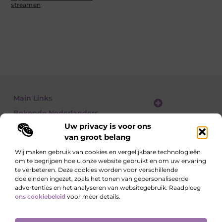
streamen
Main Links
Bekende Nederlanders
Website linkbuilding: zo vergroot je je online zichtbaarheid stap voor stap
Geld verdienen met een website: zo bouw je een winstgevend online platform
Uw privacy is voor ons
van groot belang
Wij maken gebruik van cookies en vergelijkbare technologieën
om te begrijpen hoe u onze website gebruikt en om uw ervaring
Lees, Ontdek, Beleef.
te verbeteren. Deze cookies worden voor verschillende
Blogs over alledaagse onderwerpen – vol inzichten, verhalen en tips die
doeleinden ingezet, zoals het tonen van gepersonaliseerde
je blik verruimen.
advertenties en het analyseren van websitegebruik. Raadpleeg
ons cookiebeleid
voor meer details.
Website index
Cookiebeleid (EU)