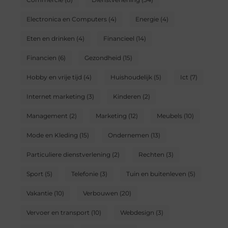
Electronica en Computers
(4)
Energie
(4)
Eten en drinken
(4)
Financieel
(14)
Financien
(6)
Gezondheid
(15)
Hobby en vrije tijd
(4)
Huishoudelijk
(5)
Ict
(7)
Internet marketing
(3)
Kinderen
(2)
Management
(2)
Marketing
(12)
Meubels
(10)
Mode en Kleding
(15)
Ondernemen
(13)
Particuliere dienstverlening
(2)
Rechten
(3)
Sport
(5)
Telefonie
(3)
Tuin en buitenleven
(5)
Vakantie
(10)
Verbouwen
(20)
Vervoer en transport
(10)
Webdesign
(3)