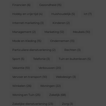
Financien
(6)
Gezondheid
(15)
Hobby en vrije tijd
(4)
Huishoudelijk
(5)
Ict
(7)
Internet marketing
(3)
Kinderen
(2)
Management
(2)
Marketing
(12)
Meubels
(10)
Mode en Kleding
(15)
Ondernemen
(13)
Particuliere dienstverlening
(2)
Rechten
(3)
Sport
(5)
Telefonie
(3)
Tuin en buitenleven
(5)
Vakantie
(10)
Verbouwen
(20)
Vervoer en transport
(10)
Webdesign
(3)
Winkelen
(26)
Woningen
(22)
Woning en Tuin
(25)
Zakelijk
(68)
Zakelijke dienstverlening
(23)
Zorg
(3)