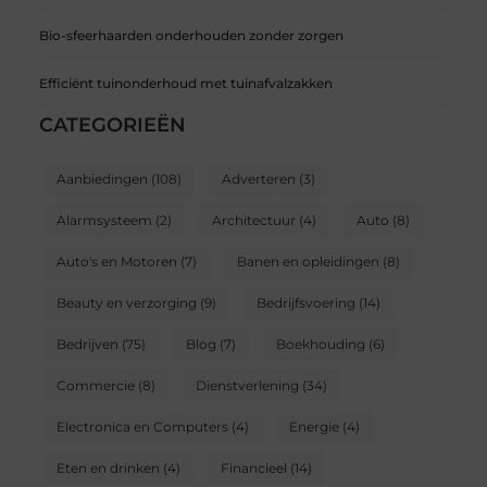
Bio-sfeerhaarden onderhouden zonder zorgen
Efficiënt tuinonderhoud met tuinafvalzakken
CATEGORIEËN
Aanbiedingen
(108)
Adverteren
(3)
Alarmsysteem
(2)
Architectuur
(4)
Auto
(8)
Auto's en Motoren
(7)
Banen en opleidingen
(8)
Beauty en verzorging
(9)
Bedrijfsvoering
(14)
Bedrijven
(75)
Blog
(7)
Boekhouding
(6)
Commercie
(8)
Dienstverlening
(34)
Electronica en Computers
(4)
Energie
(4)
Eten en drinken
(4)
Financieel
(14)