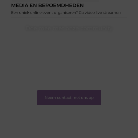
MEDIA EN BEROEMDHEDEN
Een uniek online event organiseren? Ga video live streamen
Doe mee met onze community
Of je nu een beginnende blogger bent of gewoon op
zoek bent naar inspiratie — bij Ondernemershuiszo.nl
ben je van harte welkom. Deel je verhaal, laat je stem
horen en sluit je aan bij een groeiende groep
enthousiaste schrijvers en lezers.
❝
Samen zorgen we ervoor dat bloggen voor
iedereen toegankelijk, creatief en plezierig is.
❞
Neem contact met ons op