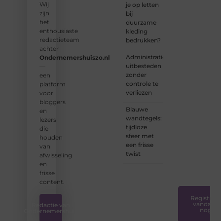
Wij
je op letten
enthousiaste
zijn
bij
schrijvers
het
duurzame
en
enthousiaste
kleding
lezers.
redactieteam
bedrukken?
achter
❝
Administratie
Ondernemershuiszo.nl
Samen
uitbesteden
—
zorgen
zonder
een
we
controle te
platform
ervoor
verliezen
voor
dat
bloggers
bloggen
Blauwe
en
voor
wandtegels:
lezers
iedereen
tijdloze
die
toegankelijk,
sfeer met
houden
creatief
een frisse
van
en
twist
afwisseling
plezierig
en
is.
❞
frisse
content.
Registreer
vandaag
Redactie van
nog
Ondernemershuis