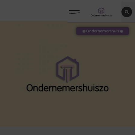
◉ Ondernemershuis ◉