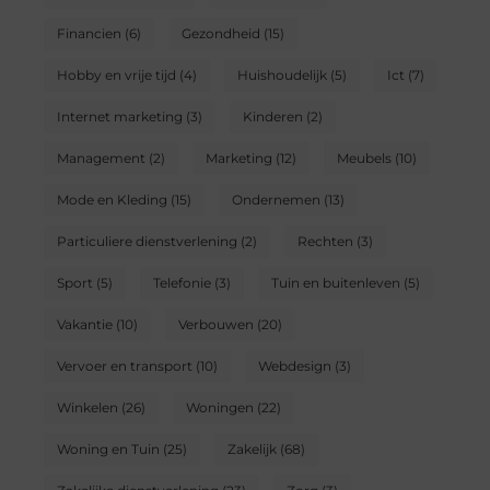
Financien
(6)
Gezondheid
(15)
Hobby en vrije tijd
(4)
Huishoudelijk
(5)
Ict
(7)
Internet marketing
(3)
Kinderen
(2)
Management
(2)
Marketing
(12)
Meubels
(10)
Mode en Kleding
(15)
Ondernemen
(13)
Particuliere dienstverlening
(2)
Rechten
(3)
Sport
(5)
Telefonie
(3)
Tuin en buitenleven
(5)
Vakantie
(10)
Verbouwen
(20)
Vervoer en transport
(10)
Webdesign
(3)
Winkelen
(26)
Woningen
(22)
Woning en Tuin
(25)
Zakelijk
(68)