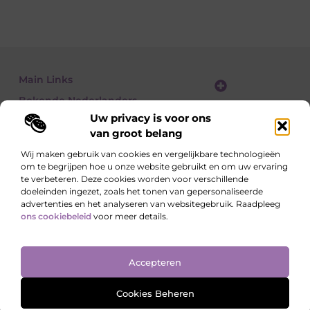
Main Links
Bekende Nederlanders
Website linkbuilding: zo vergroot je je online zichtbaarheid stap voor stap
Geld verdienen met een website: zo bouw je een winstgevend online platform
Uw privacy is voor ons
van groot belang
Wij maken gebruik van cookies en vergelijkbare technologieën
om te begrijpen hoe u onze website gebruikt en om uw ervaring
Lees, Ontdek, Beleef.
te verbeteren. Deze cookies worden voor verschillende
Blogs over alledaagse onderwerpen – vol inzichten, verhalen en tips die
doeleinden ingezet, zoals het tonen van gepersonaliseerde
je blik verruimen.
advertenties en het analyseren van websitegebruik. Raadpleeg
ons cookiebeleid
voor meer details.
Website index
Cookiebeleid (EU)
Accepteren
@2025 All Right Reserved. Design by
www.ondernemershuiszo.nl
Cookies Beheren