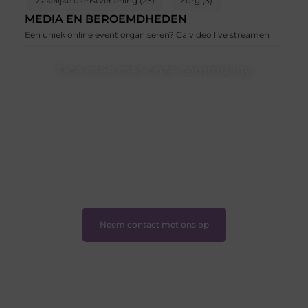
Zakelijke dienstverlening
(23)
Zorg
(3)
MEDIA EN BEROEMDHEDEN
Een uniek online event organiseren? Ga video live streamen
Doe mee met onze community
Of je nu een beginnende blogger bent of gewoon op
zoek bent naar inspiratie — bij Ondernemershuiszo.nl
ben je van harte welkom. Deel je verhaal, laat je stem
horen en sluit je aan bij een groeiende groep
enthousiaste schrijvers en lezers.
❝
Samen zorgen we ervoor dat bloggen voor
iedereen toegankelijk, creatief en plezierig is.
❞
Neem contact met ons op