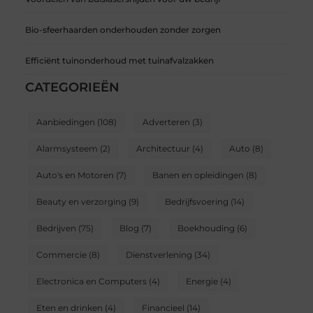
Bio-sfeerhaarden onderhouden zonder zorgen
Efficiënt tuinonderhoud met tuinafvalzakken
CATEGORIEËN
Aanbiedingen
(108)
Adverteren
(3)
Alarmsysteem
(2)
Architectuur
(4)
Auto
(8)
Auto's en Motoren
(7)
Banen en opleidingen
(8)
Beauty en verzorging
(9)
Bedrijfsvoering
(14)
Bedrijven
(75)
Blog
(7)
Boekhouding
(6)
Commercie
(8)
Dienstverlening
(34)
Electronica en Computers
(4)
Energie
(4)
Eten en drinken
(4)
Financieel
(14)