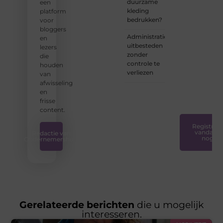
duurzame
een
we
kleding
platform
ervoor
bedrukken?
voor
dat
bloggers
bloggen
Administratie
en
voor
uitbesteden
lezers
iedereen
zonder
die
toegankelijk,
controle te
houden
creatief
verliezen
van
en
afwisseling
plezierig
en
is.
❞
frisse
content.
Registreer
vandaag
Redactie van
nog
Ondernemershuis
Gerelateerde berichten
die u mogelijk
interesseren.