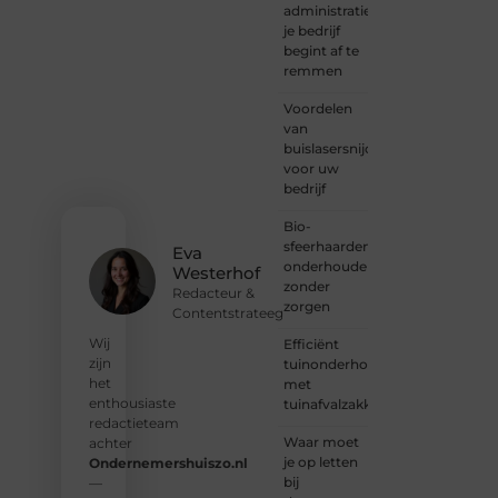
inspiratie
administratie
— bij
je bedrijf
Ondernemersh
begint af te
ben je
remmen
van
Voordelen
harte
van
welkom.
buislasersnijden
Deel je
voor uw
verhaal,
bedrijf
laat je
stem
Bio-
horen
sfeerhaarden
en sluit
Eva
onderhouden
je aan
Westerhof
zonder
bij een
Redacteur &
zorgen
groeiende
Contentstrateeg
groep
Wij
Efficiënt
enthousiaste
zijn
tuinonderhoud
schrijvers
het
met
en
enthousiaste
tuinafvalzakken
lezers.
redactieteam
Waar moet
achter
❝
je op letten
Ondernemershuiszo.nl
Samen
bij
—
zorgen