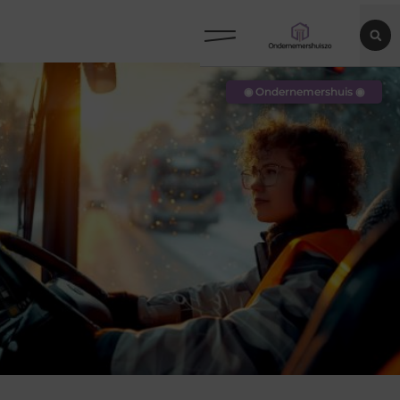
◉ Ondernemershuis ◉