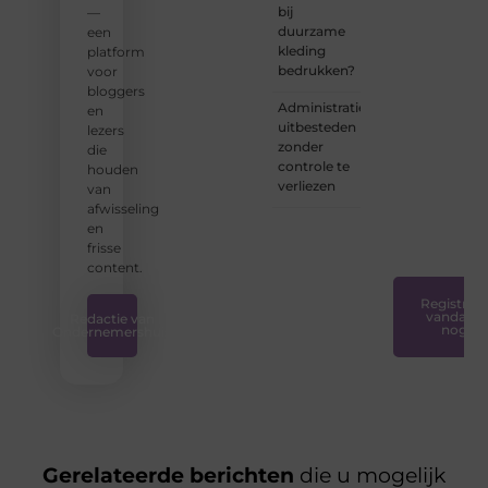
bij
—
zorgen
duurzame
een
we
kleding
platform
ervoor
bedrukken?
voor
dat
bloggers
bloggen
Administratie
en
voor
uitbesteden
lezers
iedereen
zonder
die
toegankelijk,
controle te
houden
creatief
verliezen
van
en
afwisseling
plezierig
en
is.
❞
frisse
content.
Registreer
vandaag
Redactie van
nog
Ondernemershuis
Gerelateerde berichten
die u mogelijk