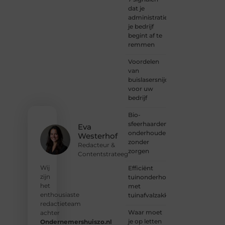
naar
dat je
inspiratie
administratie
— bij
je bedrijf
Ondernemersh
begint af te
ben je
remmen
van
Voordelen
harte
van
welkom.
buislasersnijden
Deel je
voor uw
verhaal,
bedrijf
laat je
stem
Bio-
horen
sfeerhaarden
en sluit
Eva
onderhouden
je aan
Westerhof
zonder
bij een
Redacteur &
zorgen
groeiende
Contentstrateeg
groep
Wij
Efficiënt
enthousiaste
zijn
tuinonderhoud
schrijvers
het
met
en
enthousiaste
tuinafvalzakken
lezers.
redactieteam
Waar moet
achter
❝
je op letten
Ondernemershuiszo.nl
Samen