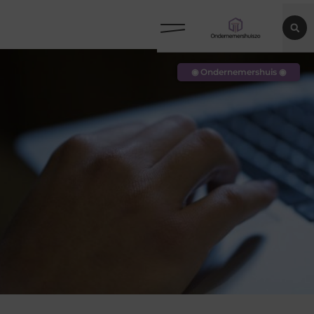
◉ Ondernemershuis ◉