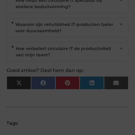
Hoe helpt een circulaire IT specialist bij
▼
snellere besluitvorming?
Waarom zijn refurbished IT-producten beter
▼
voor duurzaamheid?
Hoe verbetert circulaire IT de productiviteit
▼
van mijn team?
Goed artikel? Deel hem dan op:
X
Facebook
Pinterest
LinkedIn
Email
(Twitter)
Tags: