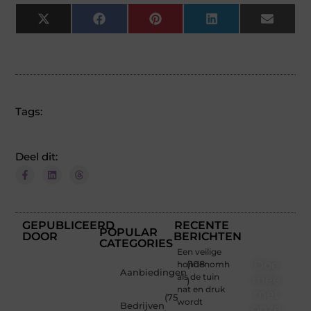
X
Facebook
Pinterest
LinkedIn
Email
(Twitter)
Tags:
Deel dit:
GEPUBLICEERD
RECENTE
POPULAR
DOOR
BERICHTEN
CATEGORIES
Een veilige
Doe
hondenomheining
(108
Aanbiedingen
als de tuin
mee
)
nat en druk
met
(75
wordt
Bedrijven
onze