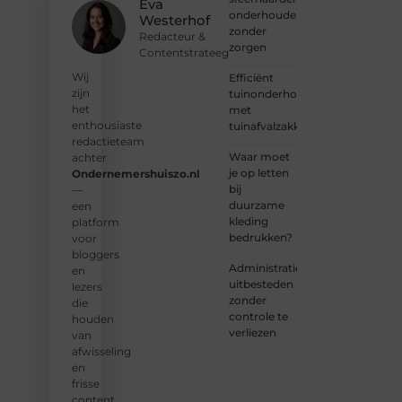
en sluit
Eva
onderhouden
je aan
Westerhof
zonder
bij een
Redacteur &
zorgen
groeiende
Contentstrateeg
groep
Wij
Efficiënt
enthousiaste
zijn
tuinonderhoud
schrijvers
het
met
en
enthousiaste
tuinafvalzakken
lezers.
redactieteam
Waar moet
achter
❝
je op letten
Ondernemershuiszo.nl
Samen
bij
—
zorgen
duurzame
een
we
kleding
platform
ervoor
bedrukken?
voor
dat
bloggers
bloggen
Administratie
en
voor
uitbesteden
lezers
iedereen
zonder
die
toegankelijk,
controle te
houden
creatief
verliezen
van
en
afwisseling
plezierig
en
is.
❞
frisse
content.