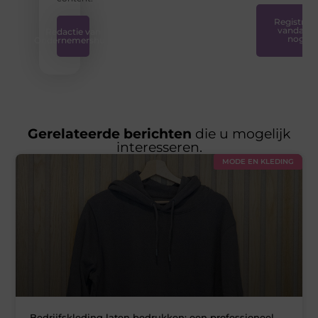
Registreer
vandaag
Redactie van
nog
Ondernemershuis
Gerelateerde berichten
die u mogelijk
interesseren.
MODE EN KLEDING
Bedrijfskleding laten bedrukken: een professioneel