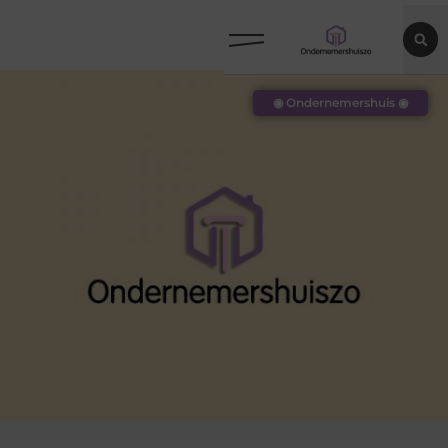
◉ Ondernemershuis ◉