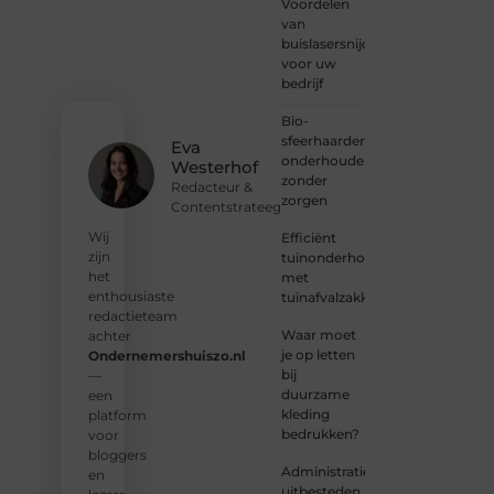
Voordelen
harte
van
welkom.
buislasersnijden
Deel je
voor uw
verhaal,
bedrijf
laat je
stem
Bio-
horen
sfeerhaarden
en sluit
Eva
onderhouden
je aan
Westerhof
zonder
bij een
Redacteur &
zorgen
groeiende
Contentstrateeg
groep
Wij
Efficiënt
enthousiaste
zijn
tuinonderhoud
schrijvers
het
met
en
enthousiaste
tuinafvalzakken
lezers.
redactieteam
Waar moet
achter
❝
je op letten
Ondernemershuiszo.nl
Samen
bij
—
zorgen
duurzame
een
we
kleding
platform
ervoor
bedrukken?
voor
dat
bloggers
bloggen
Administratie
en
voor
uitbesteden