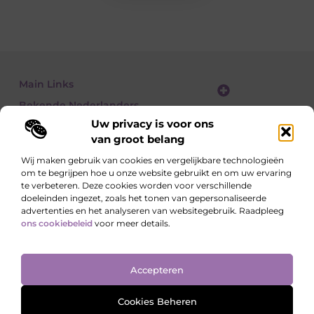
Main Links
Bekende Nederlanders
Website linkbuilding: zo vergroot je je online zichtbaarheid stap voor stap
Geld verdienen met een website: zo bouw je een winstgevend online platform
Uw privacy is voor ons
van groot belang
Wij maken gebruik van cookies en vergelijkbare technologieën
om te begrijpen hoe u onze website gebruikt en om uw ervaring
Lees, Ontdek, Beleef.
te verbeteren. Deze cookies worden voor verschillende
Blogs over alledaagse onderwerpen – vol inzichten, verhalen en tips die
doeleinden ingezet, zoals het tonen van gepersonaliseerde
je blik verruimen.
advertenties en het analyseren van websitegebruik. Raadpleeg
ons cookiebeleid
voor meer details.
Website index
Cookiebeleid (EU)
Accepteren
@2025 All Right Reserved. Design by
www.ondernemershuiszo.nl
Cookies Beheren