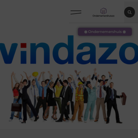
◉ Ondernemershuis ◉