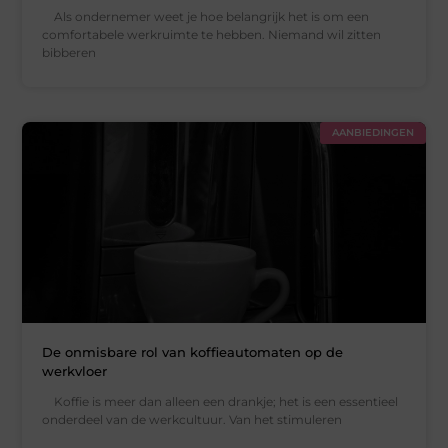
Als ondernemer weet je hoe belangrijk het is om een
comfortabele werkruimte te hebben. Niemand wil zitten
bibberen
AANBIEDINGEN
De onmisbare rol van koffieautomaten op de
werkvloer
Koffie is meer dan alleen een drankje; het is een essentieel
onderdeel van de werkcultuur. Van het stimuleren