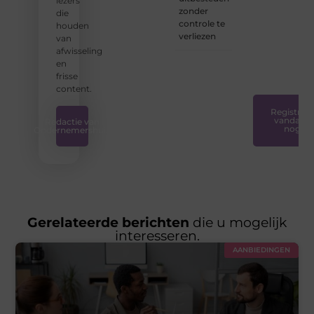
lezers
iedereen
zonder
die
toegankelijk,
controle te
houden
creatief
verliezen
van
en
afwisseling
plezierig
en
is.
❞
frisse
content.
Registreer
vandaag
Redactie van
nog
Ondernemershuis
Gerelateerde berichten
die u mogelijk
interesseren.
AANBIEDINGEN