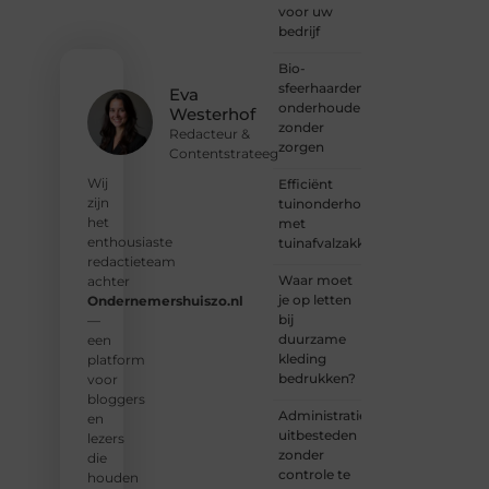
voor uw
verhaal,
bedrijf
laat je
stem
Bio-
horen
sfeerhaarden
en sluit
Eva
onderhouden
je aan
Westerhof
zonder
bij een
Redacteur &
zorgen
groeiende
Contentstrateeg
groep
Wij
Efficiënt
enthousiaste
zijn
tuinonderhoud
schrijvers
het
met
en
enthousiaste
tuinafvalzakken
lezers.
redactieteam
Waar moet
achter
❝
je op letten
Ondernemershuiszo.nl
Samen
bij
—
zorgen
duurzame
een
we
kleding
platform
ervoor
bedrukken?
voor
dat
bloggers
bloggen
Administratie
en
voor
uitbesteden
lezers
iedereen
zonder
die
toegankelijk,
controle te
houden
creatief