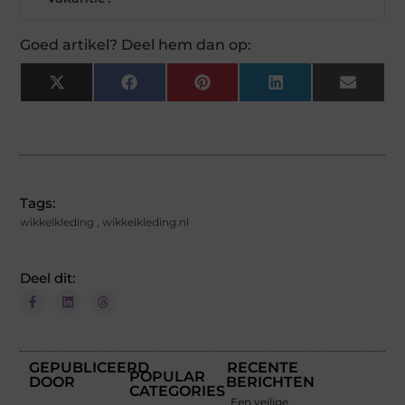
Goed artikel? Deel hem dan op:
X
Facebook
Pinterest
LinkedIn
Email
(Twitter)
Tags:
wikkelkleding
,
wikkelkleding.nl
Deel dit:
GEPUBLICEERD
RECENTE
POPULAR
DOOR
BERICHTEN
CATEGORIES
Een veilige