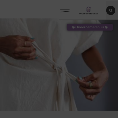
◉ Ondernemershuis ◉