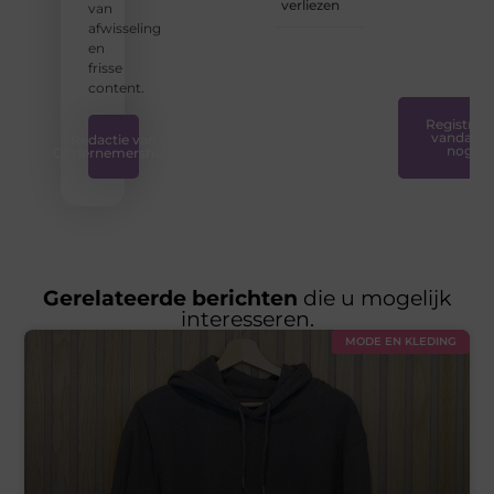
verliezen
van
en
afwisseling
plezierig
en
is.
❞
frisse
content.
Registreer
vandaag
Redactie van
nog
Ondernemershuis
Gerelateerde berichten
die u mogelijk
interesseren.
MODE EN KLEDING