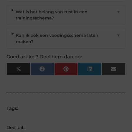
Wat is het belang van rust in een
▼
trainingsschema?
Kan ik ook een voedingsschema laten
▼
maken?
Goed artikel? Deel hem dan op:
X
Facebook
Pinterest
LinkedIn
Email
(Twitter)
Tags:
Deel dit: