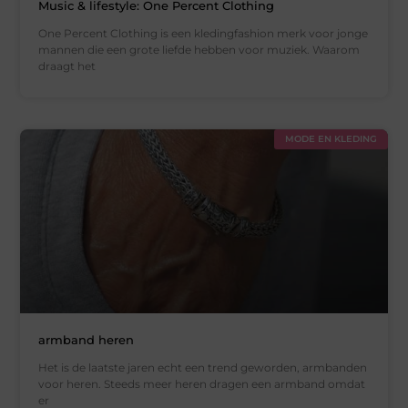
Music & lifestyle: One Percent Clothing
One Percent Clothing is een kledingfashion merk voor jonge
mannen die een grote liefde hebben voor muziek. Waarom
draagt het
MODE EN KLEDING
armband heren
Het is de laatste jaren echt een trend geworden, armbanden
voor heren. Steeds meer heren dragen een armband omdat
er