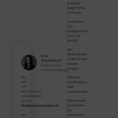
— bij
je bedrijf
Ondernemersh
begint af te
ben je
remmen
van
Voordelen
harte
van
welkom.
buislasersnijden
Deel je
voor uw
verhaal,
bedrijf
laat je
stem
Bio-
horen
sfeerhaarden
en sluit
Eva
onderhouden
je aan
Westerhof
zonder
bij een
Redacteur &
zorgen
groeiende
Contentstrateeg
groep
Wij
Efficiënt
enthousiaste
zijn
tuinonderhoud
schrijvers
het
met
en
enthousiaste
tuinafvalzakken
lezers.
redactieteam
Waar moet
achter
❝
je op letten
Ondernemershuiszo.nl
Samen
bij
—
zorgen
duurzame
een
we