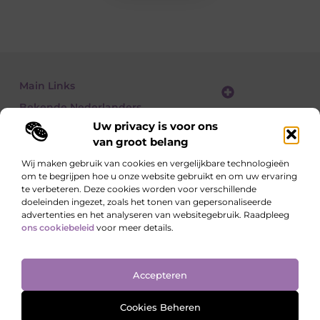
Main Links
Bekende Nederlanders
Website linkbuilding: zo vergroot je je online zichtbaarheid stap voor stap
Geld verdienen met een website: zo bouw je een winstgevend online platform
Uw privacy is voor ons
van groot belang
Wij maken gebruik van cookies en vergelijkbare technologieën
om te begrijpen hoe u onze website gebruikt en om uw ervaring
Lees, Ontdek, Beleef.
te verbeteren. Deze cookies worden voor verschillende
Blogs over alledaagse onderwerpen – vol inzichten, verhalen en tips die
doeleinden ingezet, zoals het tonen van gepersonaliseerde
je blik verruimen.
advertenties en het analyseren van websitegebruik. Raadpleeg
ons cookiebeleid
voor meer details.
Website index
Cookiebeleid (EU)
Accepteren
@2025 All Right Reserved. Design by
www.ondernemershuiszo.nl
Cookies Beheren