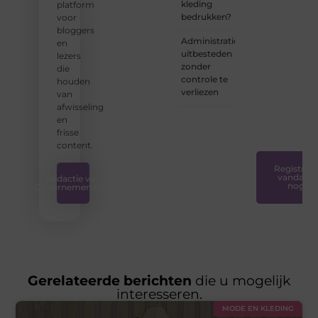
kleding
platform
ervoor
bedrukken?
voor
dat
bloggers
bloggen
Administratie
en
voor
uitbesteden
lezers
iedereen
zonder
die
toegankelijk,
controle te
houden
creatief
verliezen
van
en
afwisseling
plezierig
en
is.
❞
frisse
content.
Registreer
vandaag
Redactie van
nog
Ondernemershuis
Gerelateerde berichten
die u mogelijk
interesseren.
MODE EN KLEDING