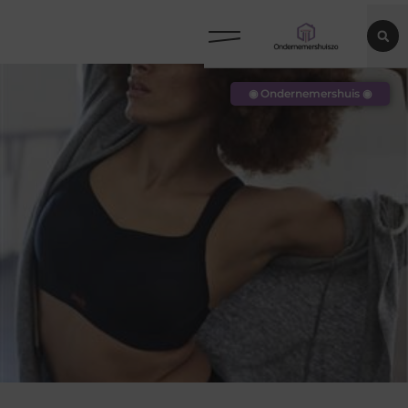
◉ Ondernemershuis ◉