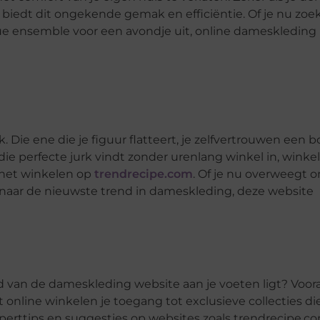
biedt dit ongekende gemak en efficiëntie. Of je nu zoe
que ensemble voor een avondje uit, online dameskleding
. Die ene die je figuur flatteert, je zelfvertrouwen een b
e die perfecte jurk vindt zonder urenlang winkel in, winkel
j het winkelen op
trendrecipe.com
. Of je nu overweegt 
naar de nieuwste trend in dameskleding, deze website
 van de dameskleding website aan je voeten ligt? Vooral
online winkelen je toegang tot exclusieve collecties die
perttips en suggesties op websites zoals trendrecipe.com