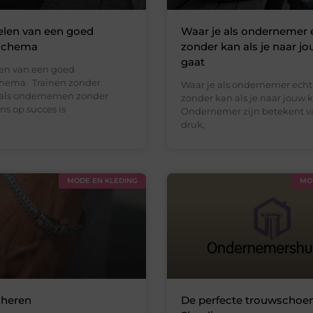
elen van een goed
Waar je als ondernemer e
sschema
zonder kan als je naar jo
gaat
en van een goed
chema Trainen zonder
Waar je als ondernemer echt
 als ondernemen zonder
zonder kan als je naar jouw 
ns op succes is
Ondernemer zijn betekent v
druk,
MODE EN KLEDING
MO
heren
De perfecte trouwschoen