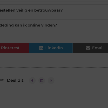
estellen veilig en betrouwbaar?
eding kan ik online vinden?
Pinterest
LinkedIn
Email
lem
Deel dit: