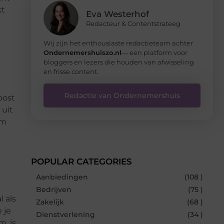
kt
Eva Westerhof
Redacteur & Contentstrateeg
Wij zijn het enthousiaste redactieteam achter
Ondernemershuiszo.nl
— een platform voor
bloggers en lezers die houden van afwisseling
en frisse content.
Redactie van Ondernemershuis
oost
 uit
om
POPULAR CATEGORIES
Aanbiedingen
(108 )
Bedrijven
(75 )
 als
Zakelijk
(68 )
 je
Dienstverlening
(34 )
, is