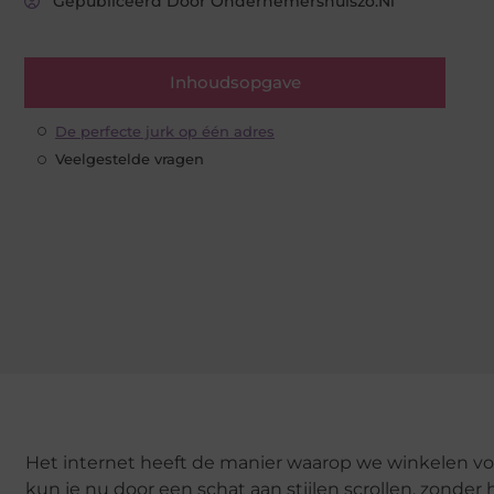
Gepubliceerd Door Ondernemershuiszo.nl
Inhoudsopgave
De perfecte jurk op één adres
Veelgestelde vragen
Het internet heeft de manier waarop we winkelen vo
kun je nu door een schat aan stijlen scrollen, zonder 