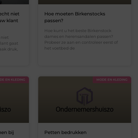
cht niet
Hoe moeten Birkenstocks
uw klant
passen?
Hoe kunt u het beste Birkenstock
dames en herensandalen passen?
 niet
Probeer ze aan en controleer eerst of
klant gaat
het voetbed de
aak druk,
DE EN KLEDING
MODE EN KLEDING
en bij
Petten bedrukken