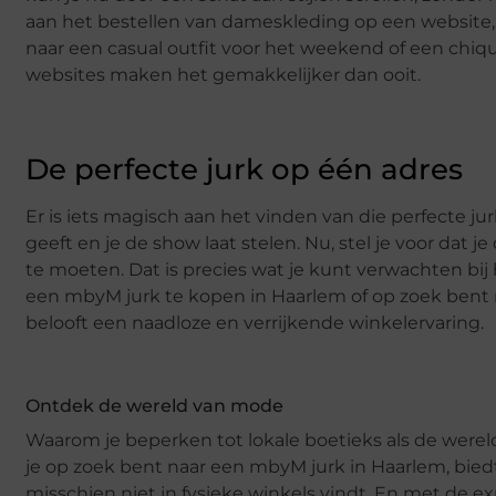
aan het bestellen van dameskleding op een website, 
naar een casual outfit voor het weekend of een chi
websites maken het gemakkelijker dan ooit.
De perfecte jurk op één adres
Er is iets magisch aan het vinden van die perfecte jurk
geeft en je de show laat stelen. Nu, stel je voor dat j
te moeten. Dat is precies wat je kunt verwachten bi
een mbyM jurk te kopen in Haarlem of op zoek bent 
belooft een naadloze en verrijkende winkelervaring.
Ontdek de wereld van mode
Waarom je beperken tot lokale boetieks als de wereld
je op zoek bent naar een mbyM jurk in Haarlem, biedt 
misschien niet in fysieke winkels vindt. En met de ex