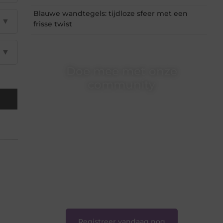
Blauwe wandtegels: tijdloze sfeer met een
▼
frisse twist
▼
Doe mee met onze
community
Of je nu een beginnende blogger bent of
gewoon op zoek bent naar inspiratie — bij
Ondernemershuiszo.nl ben je van harte
welkom. Deel je verhaal, laat je stem horen en
sluit je aan bij een groeiende groep
enthousiaste schrijvers en lezers.
❝
Samen zorgen we ervoor dat bloggen voor
iedereen toegankelijk, creatief en plezierig is.
❞
Registreer vandaag nog