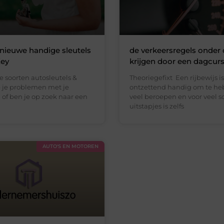
 nieuwe handige sleutels
de verkeersregels onder 
Key
krijgen door een dagcur
le soorten autosleutels &
Theoriegefixt Een rijbewijs is
b je problemen met je
ontzettend handig om te he
 of ben je op zoek naar een
veel beroepen en voor veel s
l
uitstapjes is zelfs
AUTO'S EN MOTOREN