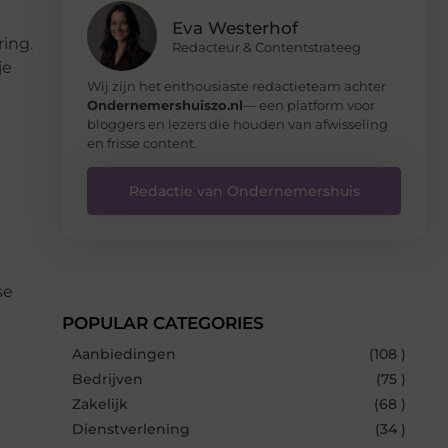
Eva Westerhof
ring.
Redacteur & Contentstrateeg
je
Wij zijn het enthousiaste redactieteam achter
Ondernemershuiszo.nl
— een platform voor
bloggers en lezers die houden van afwisseling
en frisse content.
Redactie van Ondernemershuis
se
POPULAR CATEGORIES
Aanbiedingen
(108 )
Bedrijven
(75 )
Zakelijk
(68 )
Dienstverlening
(34 )