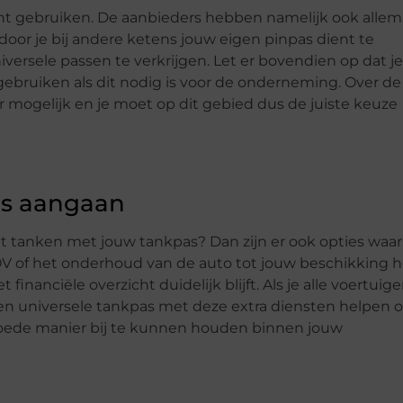
kunt gebruiken. De aanbieders hebben namelijk ook allem
or je bij andere ketens jouw eigen pinpas dient te
niversele passen te verkrijgen. Let er bovendien op dat je
ebruiken als dit nodig is voor de onderneming. Over de
er mogelijk en je moet op dit gebied dus de juiste keuze
as aangaan
t tanken met jouw tankpas? Dan zijn er ook opties waar
 OV of het onderhoud van de auto tot jouw beschikking h
financiële overzicht duidelijk blijft. Als je alle voertuig
en universele tankpas met deze extra diensten helpen 
goede manier bij te kunnen houden binnen jouw