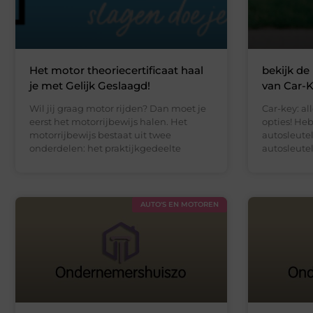
Het motor theoriecertificaat haal
bekijk de
je met Gelijk Geslaagd!
van Car-
Wil jij graag motor rijden? Dan moet je
Car-key: al
eerst het motorrijbewijs halen. Het
opties! He
motorrijbewijs bestaat uit twee
autosleutel
onderdelen: het praktijkgedeelte
autosleute
AUTO'S EN MOTOREN