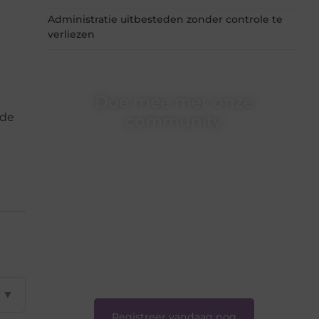
Administratie uitbesteden zonder controle te
verliezen
Doe mee met onze
 de
community
Of je nu een beginnende blogger bent of
gewoon op zoek bent naar inspiratie — bij
Ondernemershuiszo.nl ben je van harte
welkom. Deel je verhaal, laat je stem horen en
sluit je aan bij een groeiende groep
enthousiaste schrijvers en lezers.
❝
Samen zorgen we ervoor dat bloggen voor
iedereen toegankelijk, creatief en plezierig is.
❞
▼
Registreer vandaag nog