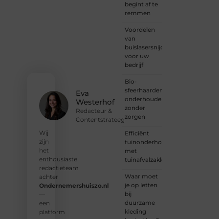
Ondernemersh
begint af te
ben je
remmen
van
Voordelen
harte
van
welkom.
buislasersnijden
Deel je
voor uw
verhaal,
bedrijf
laat je
stem
Bio-
horen
sfeerhaarden
en sluit
Eva
onderhouden
je aan
Westerhof
zonder
bij een
Redacteur &
zorgen
groeiende
Contentstrateeg
groep
Wij
Efficiënt
enthousiaste
zijn
tuinonderhoud
schrijvers
het
met
en
enthousiaste
tuinafvalzakken
lezers.
redactieteam
Waar moet
achter
❝
je op letten
Ondernemershuiszo.nl
Samen
bij
—
zorgen
duurzame
een
we
kleding
platform
ervoor