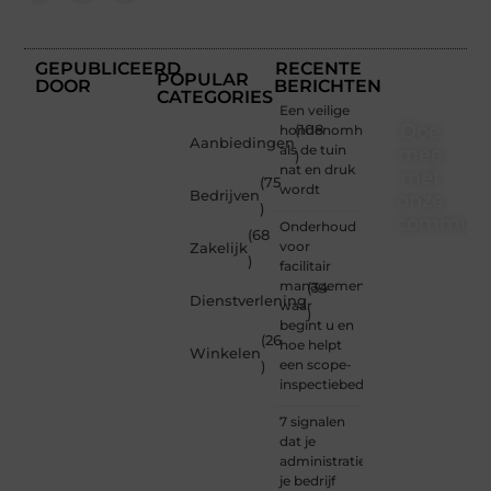
GEPUBLICEERD
RECENTE
POPULAR
DOOR
BERICHTEN
CATEGORIES
Een veilige
Doe
hondenomheining
(108
Aanbiedingen
als de tuin
mee
)
nat en druk
met
(75
wordt
Bedrijven
onze
)
communi
Onderhoud
(68
voor
Zakelijk
)
Of je
facilitair
nu een
management:
(34
Dienstverlening
beginnende
waar
)
blogger
begint u en
(26
bent of
hoe helpt
Winkelen
gewoon
een scope-
)
op
inspectiebedrijf?
zoek
bent
7 signalen
naar
dat je
inspiratie
administratie
— bij
je bedrijf