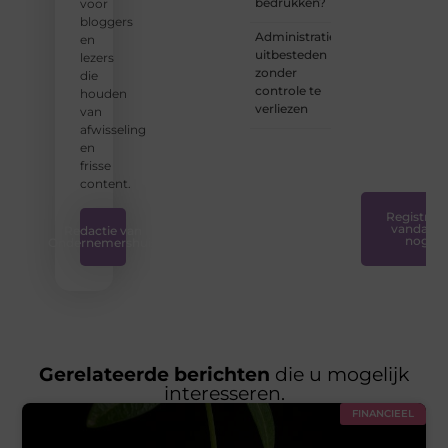
bedrukken?
voor
dat
bloggers
bloggen
Administratie
en
voor
uitbesteden
lezers
iedereen
zonder
die
toegankelijk,
controle te
houden
creatief
verliezen
van
en
afwisseling
plezierig
en
is.
❞
frisse
content.
Registreer
vandaag
Redactie van
nog
Ondernemershuis
Gerelateerde berichten
die u mogelijk
interesseren.
FINANCIEEL