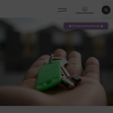
◉ Ondernemershuis ◉