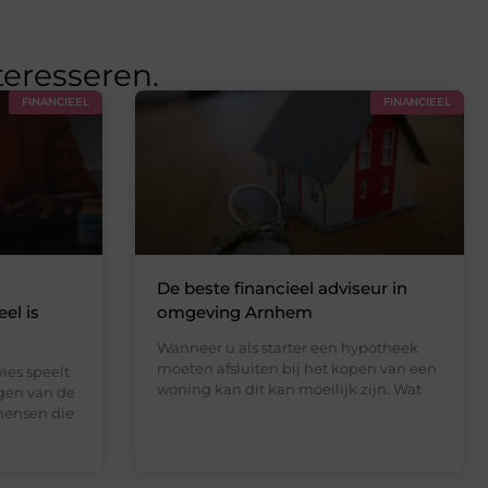
teresseren.
FINANCIEEL
FINANCIEEL
De beste financieel adviseur in
el is
omgeving Arnhem
Wanneer u als starter een hypotheek
moeten afsluiten bij het kopen van een
ies speelt
woning kan dit kan moeilijk zijn. Wat
jgen van de
mensen die