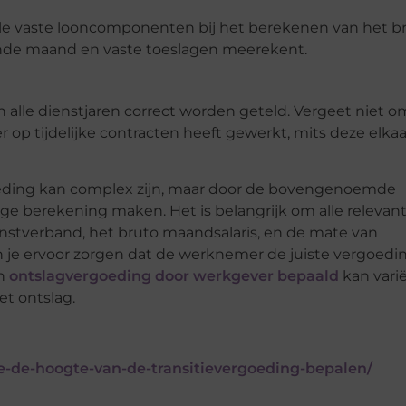
le vaste looncomponenten bij het berekenen van het b
iende maand en vaste toeslagen meerekent.
 alle dienstjaren correct worden geteld. Vergeet niet o
p tijdelijke contracten heeft gewerkt, mits deze elkaa
oeding kan complex zijn, maar door de bovengenoemde
ge berekening maken. Het is belangrijk om alle relevan
nstverband, het bruto maandsalaris, en de mate van
un je ervoor zorgen dat de werknemer de juiste vergoedi
en
ontslagvergoeding door werkgever bepaald
kan vari
t ontslag.
e-de-hoogte-van-de-transitievergoeding-bepalen/