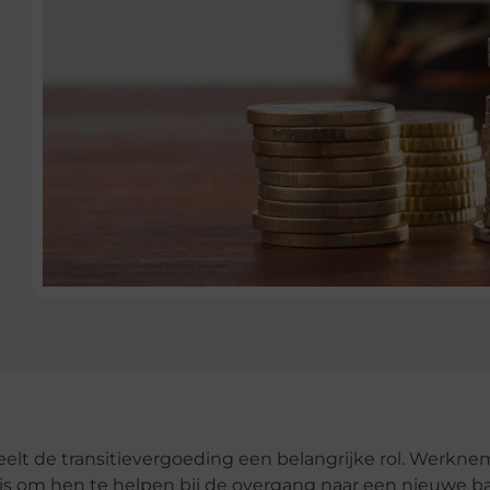
elt de transitievergoeding een belangrijke rol. Werkne
is om hen te helpen bij de overgang naar een nieuwe b