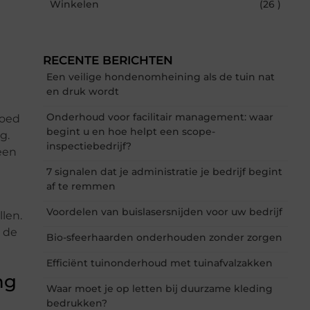
Winkelen
(26 )
RECENTE BERICHTEN
Een veilige hondenomheining als de tuin nat
en druk wordt
Onderhoud voor facilitair management: waar
loed
begint u en hoe helpt een scope-
g.
inspectiebedrijf?
een
7 signalen dat je administratie je bedrijf begint
af te remmen
Voordelen van buislasersnijden voor uw bedrijf
len.
 de
Bio-sfeerhaarden onderhouden zonder zorgen
Efficiënt tuinonderhoud met tuinafvalzakken
ng
Waar moet je op letten bij duurzame kleding
bedrukken?