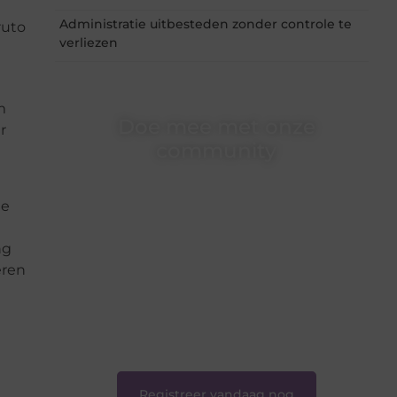
Administratie uitbesteden zonder controle te
ruto
verliezen
m
Doe mee met onze
r
community
Of je nu een beginnende blogger bent of
gewoon op zoek bent naar inspiratie — bij
te
Ondernemershuiszo.nl ben je van harte
welkom. Deel je verhaal, laat je stem horen en
ng
sluit je aan bij een groeiende groep
ëren
enthousiaste schrijvers en lezers.
❝
Samen zorgen we ervoor dat bloggen voor
iedereen toegankelijk, creatief en plezierig is.
❞
Registreer vandaag nog