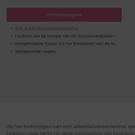
Inhoudsopgave
Wat is een transitievergoeding?
Factoren die de hoogte van de transitievergoeding bepalen
Veelgemaakte fouten bij het berekenen van de transitievergoeding
Veelgestelde vragen
Bij het beëindigen van een arbeidsovereenkomst spe
hebben vaak recht op deze vergoeding, die bedoeld 