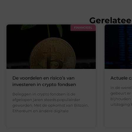
Gerelatee
FINANCIEEL
De voordelen en risico’s van
Actuele c
investeren in crypto fondsen
In de werel
gebeurt er 
Beleggen in crypto fondsen is de
bijhouden 
afgelopen jaren steeds populairder
uitdaging 
geworden. Met de opkomst van Bitcoin,
Ethereum en andere digitale