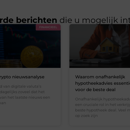
rde berichten
die u mogelijk in
FINANCIEEL
rypto nieuwsanalyse
Waarom onafhankelijk
hypotheekadvies essentie
d van digitale valuta’s
voor de beste deal
dagelijks zoveel dat het
van het laatste nieuws een
Onafhankelijk hypotheekadv
kan
een cruciale rol in het verkri
beste hypotheek deal. Veel 
op zoek zijn