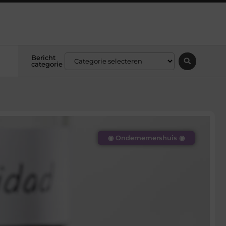
Bericht
categorie
◉ Ondernemershuis ◉