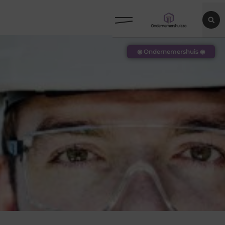
◉ Ondernemershuis ◉