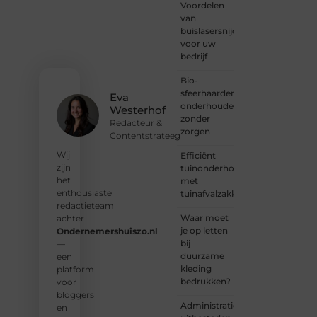
Voordelen
harte
van
welkom.
buislasersnijden
Deel je
voor uw
verhaal,
bedrijf
laat je
stem
Bio-
horen
sfeerhaarden
en sluit
Eva
onderhouden
je aan
Westerhof
zonder
bij een
Redacteur &
zorgen
groeiende
Contentstrateeg
groep
Wij
Efficiënt
enthousiaste
zijn
tuinonderhoud
schrijvers
het
met
en
enthousiaste
tuinafvalzakken
lezers.
redactieteam
Waar moet
achter
❝
je op letten
Ondernemershuiszo.nl
Samen
bij
—
zorgen
duurzame
een
we
kleding
platform
ervoor
bedrukken?
voor
dat
bloggers
bloggen
Administratie
en
voor