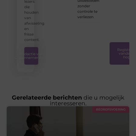
uitbesteden
lezers
iedereen
zonder
die
toegankelijk,
controle te
houden
creatief
verliezen
van
en
afwisseling
plezierig
en
is.
❞
frisse
content.
Registreer
vandaag
Redactie van
nog
Ondernemershuis
Gerelateerde berichten
die u mogelijk
interesseren.
BEDRIJFSVOERING