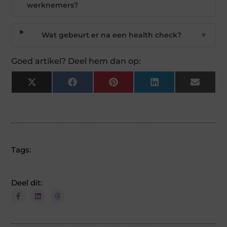
werknemers?
Wat gebeurt er na een health check?
▼
Goed artikel? Deel hem dan op:
X
Facebook
Pinterest
LinkedIn
Email
(Twitter)
Tags:
Deel dit: