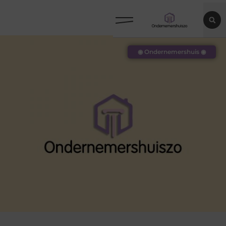
◉ Ondernemershuis ◉