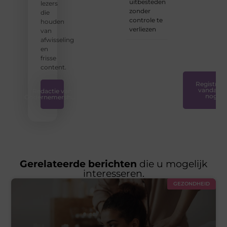
uitbesteden
lezers
iedereen
zonder
die
toegankelijk,
controle te
houden
creatief
verliezen
van
en
afwisseling
plezierig
en
is.
❞
frisse
content.
Registreer
vandaag
Redactie van
nog
Ondernemershuis
Gerelateerde berichten
die u mogelijk
interesseren.
GEZONDHEID