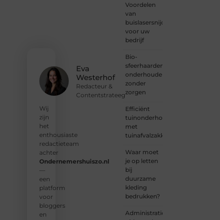
Voordelen
harte
van
welkom.
buislasersnijden
Deel je
voor uw
verhaal,
bedrijf
laat je
stem
Bio-
horen
sfeerhaarden
en sluit
Eva
onderhouden
je aan
Westerhof
zonder
bij een
Redacteur &
zorgen
groeiende
Contentstrateeg
groep
Wij
Efficiënt
enthousiaste
zijn
tuinonderhoud
schrijvers
het
met
en
enthousiaste
tuinafvalzakken
lezers.
redactieteam
Waar moet
achter
❝
je op letten
Ondernemershuiszo.nl
Samen
bij
—
zorgen
duurzame
een
we
kleding
platform
ervoor
bedrukken?
voor
dat
bloggers
bloggen
Administratie
en
voor