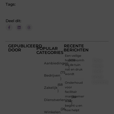
Tags:
Deel dit:
GEPUBLICEERD
RECENTE
POPULAR
DOOR
BERICHTEN
CATEGORIES
Een veilige
Doe
hondenomheining
(108
Aanbiedingen
als de tuin
mee
)
nat en druk
met
(75
wordt
Bedrijven
onze
)
communi
Onderhoud
(68
voor
Zakelijk
)
Of je
facilitair
nu een
management:
(34
Dienstverlening
beginnende
waar
)
blogger
begint u en
(26
bent of
hoe helpt
Winkelen
gewoon