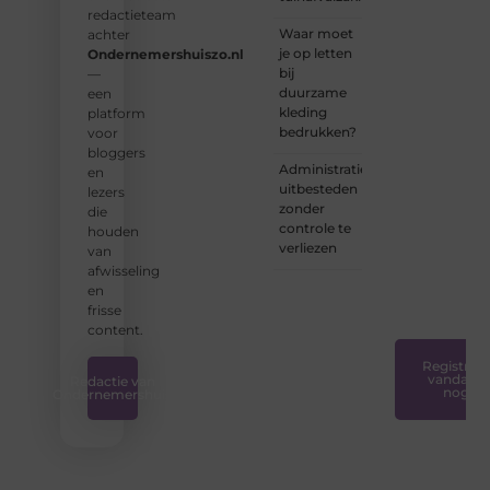
lezers.
redactieteam
Waar moet
achter
❝
je op letten
Ondernemershuiszo.nl
Samen
bij
—
zorgen
duurzame
een
we
kleding
platform
ervoor
bedrukken?
voor
dat
bloggers
bloggen
Administratie
en
voor
uitbesteden
lezers
iedereen
zonder
die
toegankelijk,
controle te
houden
creatief
verliezen
van
en
afwisseling
plezierig
en
is.
❞
frisse
content.
Registreer
vandaag
Redactie van
nog
Ondernemershuis