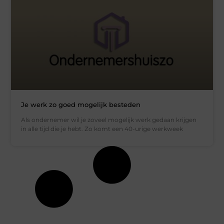
Je werk zo goed mogelijk besteden
Als ondernemer wil je zoveel mogelijk werk gedaan krijgen
in alle tijd die je hebt. Zo komt een 40-urige werkweek