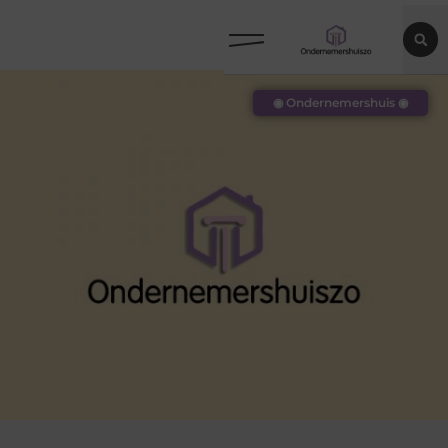
◉ Ondernemershuis ◉