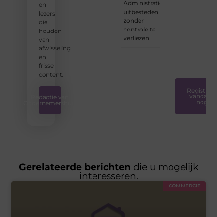
Administratie
en
voor
uitbesteden
lezers
iedereen
zonder
die
toegankelijk,
controle te
houden
creatief
verliezen
van
en
afwisseling
plezierig
en
is.
❞
frisse
content.
Registreer
vandaag
Redactie van
nog
Ondernemershuis
Gerelateerde berichten
die u mogelijk
interesseren.
COMMERCIE