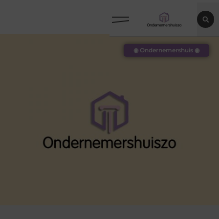
◉ Ondernemershuis ◉