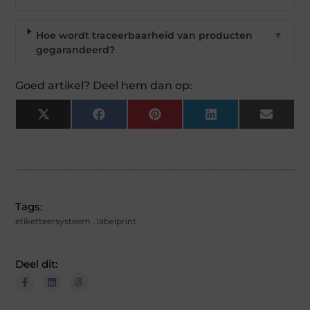
Hoe wordt traceerbaarheid van producten
▼
gegarandeerd?
Goed artikel? Deel hem dan op:
X
Facebook
Pinterest
LinkedIn
Email
(Twitter)
Tags:
etiketteersysteem
,
labelprint
Deel dit: