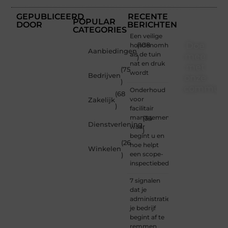
GEPUBLICEERD
RECENTE
POPULAR
DOOR
BERICHTEN
CATEGORIES
Een veilige
Doe
hondenomheining
(108
Aanbiedingen
als de tuin
mee
)
nat en druk
met
(75
wordt
Bedrijven
onze
)
communi
Onderhoud
(68
voor
Zakelijk
)
Of je
facilitair
nu een
management:
(34
Dienstverlening
beginnende
waar
)
blogger
begint u en
(26
bent of
hoe helpt
Winkelen
gewoon
een scope-
)
op
inspectiebedrijf?
zoek
bent
7 signalen
naar
dat je
inspiratie
administratie
— bij
je bedrijf
Ondernemersh
begint af te
ben je
remmen