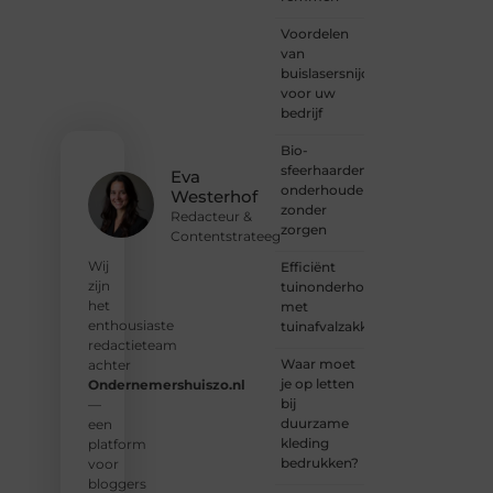
van
Voordelen
harte
van
welkom.
buislasersnijden
Deel je
voor uw
verhaal,
bedrijf
laat je
stem
Bio-
horen
sfeerhaarden
en sluit
Eva
onderhouden
je aan
Westerhof
zonder
bij een
Redacteur &
zorgen
groeiende
Contentstrateeg
groep
Wij
Efficiënt
enthousiaste
zijn
tuinonderhoud
schrijvers
het
met
en
enthousiaste
tuinafvalzakken
lezers.
redactieteam
Waar moet
achter
❝
je op letten
Ondernemershuiszo.nl
Samen
bij
—
zorgen
duurzame
een
we
kleding
platform
ervoor
bedrukken?
voor
dat
bloggers
bloggen