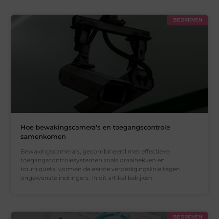
BEDRIJVEN
Hoe bewakingscamera's en toegangscontrole
samenkomen
Bewakingscamera’s, gecombineerd met effectieve
toegangscontrolesystemen zoals draaihekken en
tourniquets, vormen de eerste verdedigingslinie tegen
ongewenste indringers. In dit artikel bekijken
BEDRIJVEN