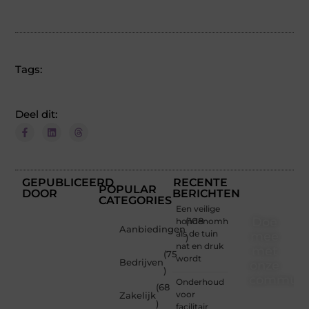
Tags:
Deel dit:
GEPUBLICEERD
RECENTE
POPULAR
DOOR
BERICHTEN
CATEGORIES
Een veilige
Doe
hondenomheining
(108
Aanbiedingen
als de tuin
mee
)
nat en druk
met
(75
wordt
Bedrijven
onze
)
communi
Onderhoud
(68
voor
Zakelijk
)
Of je
facilitair