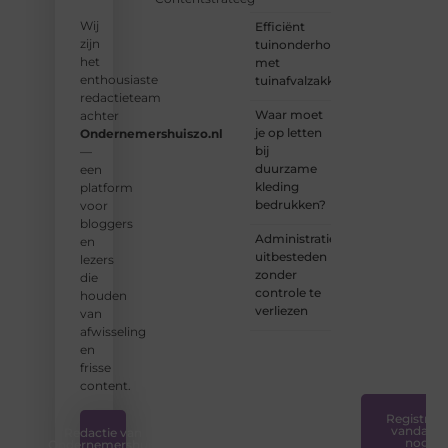
groep
Wij
Efficiënt
enthousiaste
zijn
tuinonderhoud
schrijvers
het
met
en
enthousiaste
tuinafvalzakken
lezers.
redactieteam
Waar moet
achter
❝
je op letten
Ondernemershuiszo.nl
Samen
bij
—
zorgen
duurzame
een
we
kleding
platform
ervoor
bedrukken?
voor
dat
bloggers
bloggen
Administratie
en
voor
uitbesteden
lezers
iedereen
zonder
die
toegankelijk,
controle te
houden
creatief
verliezen
van
en
afwisseling
plezierig
en
is.
❞
frisse
content.
Registreer
vandaag
Redactie van
nog
Ondernemershuis