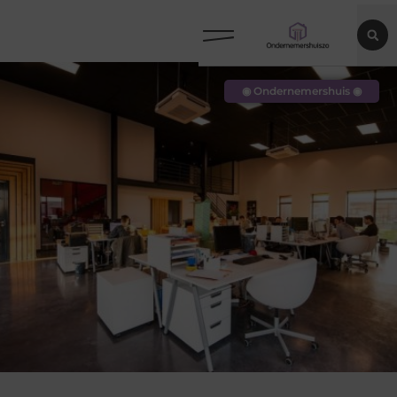
◉ Ondernemershuis ◉