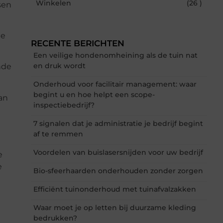
Winkelen
(26 )
sen
he
RECENTE BERICHTEN
Een veilige hondenomheining als de tuin nat
en druk wordt
nde
Onderhoud voor facilitair management: waar
begint u en hoe helpt een scope-
an
inspectiebedrijf?
7 signalen dat je administratie je bedrijf begint
af te remmen
Voordelen van buislasersnijden voor uw bedrijf
e
e
Bio-sfeerhaarden onderhouden zonder zorgen
Efficiënt tuinonderhoud met tuinafvalzakken
Waar moet je op letten bij duurzame kleding
bedrukken?