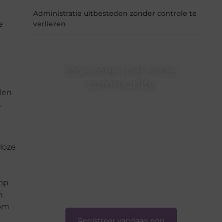
Administratie uitbesteden zonder controle te
e
verliezen
Doe mee met onze
community
len
Of je nu een beginnende blogger bent of
.
gewoon op zoek bent naar inspiratie — bij
e
Ondernemershuiszo.nl ben je van harte
welkom. Deel je verhaal, laat je stem horen en
sluit je aan bij een groeiende groep
loze
enthousiaste schrijvers en lezers.
❝
Samen zorgen we ervoor dat bloggen voor
iedereen toegankelijk, creatief en plezierig is.
 op
❞
n
 om
Registreer vandaag nog