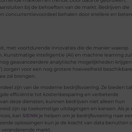
opkomende markten en trends. Door data te gebruiken,
nsluiten bij de behoeften van de markt. Bedrijven die
en concurrentievoordeel behalen door snellere en beter
uit, met voortdurende innovaties die de manier waarop
. Kunstmatige intelligentie (AI) en machine learning zul
 nog geavanceerdere analytische mogelijkheden krijgen
oT) zorgen voor een nog grotere hoeveelheid beschikbar
ee zal brengen.
rdeel zijn van de moderne bedrijfsvoering. Ze bieden tal
gde efficiëntie tot kostenbesparing en verbeterde
van deze diensten, kunnen bedrijven niet alleen hun
reid zijn op toekomstige uitdagingen en kansen. Als je
vices, kan
SIENN
je helpen om je bedrijfsvoering naar ee
nceerde oplossingen kun je de kracht van data benutten
eds veranderende markt.