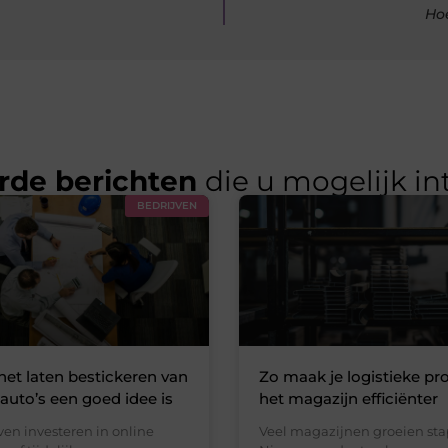
Ho
rde berichten
die u mogelijk in
BEDRIJVEN
t laten bestickeren van
Zo maak je logistieke pr
sauto’s een goed idee is
het magazijn efficiënter
ven investeren in online
Veel magazijnen groeien stap