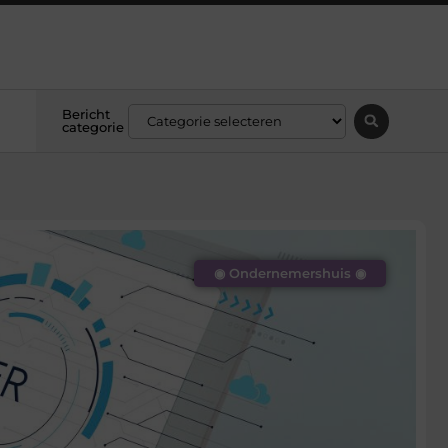
Bericht
categorie
◉ Ondernemershuis ◉