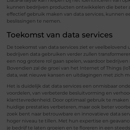
Data-analyse kan helpen bij het identificeren van 
kunnen bedrijven producten ontwikkelen die beter aa
effectief gebruik maken van data services, kunnen e
beslissingen te nemen.
Toekomst van data services
De toekomst van data services ziet er veelbelovend 
bedrijven data gebruiken verder zullen transformeren
een nog grotere rol gaan spelen, waardoor bedrijven
Bovendien zal de groei van het Internet of Things (I
data, wat nieuwe kansen en uitdagingen met zich m
Het is duidelijk dat data services een onmisbaar onde
voordelen, van verbeterde besluitvorming en verhoo
klanttevredenheid. Door optimaal gebruik te maken 
huidige prestaties verbeteren, maar ook beter voorbe
zoek bent naar betrouwbare en innovatieve data ser
hoger niveau te tillen. Met hun expertise en geava
je bedrijf te laten groeien en te floreren in een ste