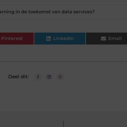
arning in de toekomst van data services?
Pinterest
LinkedIn
Email
Deel dit: