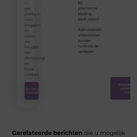
bij
—
zorgen
duurzame
een
we
kleding
platform
ervoor
bedrukken?
voor
dat
bloggers
bloggen
Administratie
en
voor
uitbesteden
lezers
iedereen
zonder
die
toegankelijk,
controle te
houden
creatief
verliezen
van
en
afwisseling
plezierig
en
is.
❞
frisse
content.
Registreer
vandaag
Redactie van
nog
Ondernemershuis
Gerelateerde berichten
die u mogelijk