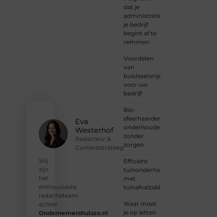
naar
dat je
inspiratie
administratie
— bij
je bedrijf
Ondernemersh
begint af te
ben je
remmen
van
Voordelen
harte
van
welkom.
buislasersnijden
Deel je
voor uw
verhaal,
bedrijf
laat je
stem
Bio-
horen
sfeerhaarden
en sluit
Eva
onderhouden
je aan
Westerhof
zonder
bij een
Redacteur &
zorgen
groeiende
Contentstrateeg
groep
Wij
Efficiënt
enthousiaste
zijn
tuinonderhoud
schrijvers
het
met
en
enthousiaste
tuinafvalzakken
lezers.
redactieteam
Waar moet
achter
❝
je op letten
Ondernemershuiszo.nl
Samen