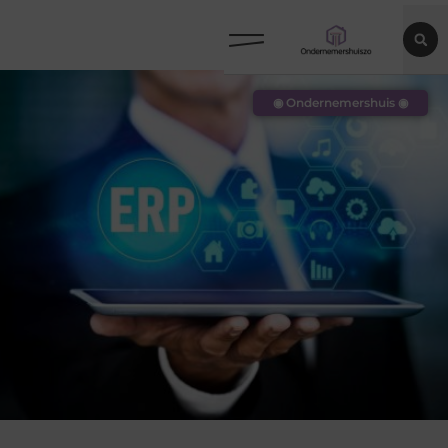
◉ Ondernemershuis ◉