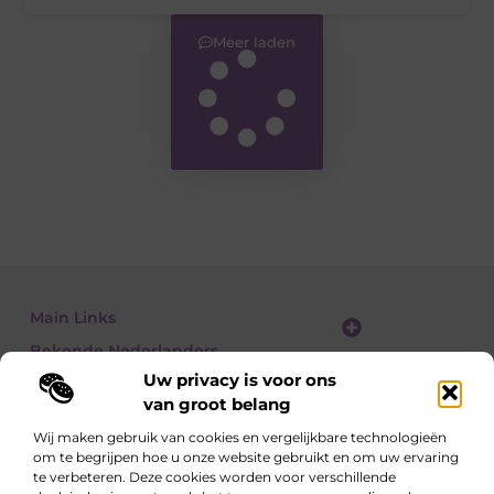
Meer laden
Main Links
Bekende Nederlanders
Website linkbuilding: zo vergroot je je online zichtbaarheid stap voor stap
Geld verdienen met een website: zo bouw je een winstgevend online platform
Uw privacy is voor ons
van groot belang
Wij maken gebruik van cookies en vergelijkbare technologieën
om te begrijpen hoe u onze website gebruikt en om uw ervaring
Lees, Ontdek, Beleef.
te verbeteren. Deze cookies worden voor verschillende
Blogs over alledaagse onderwerpen – vol inzichten, verhalen en tips die