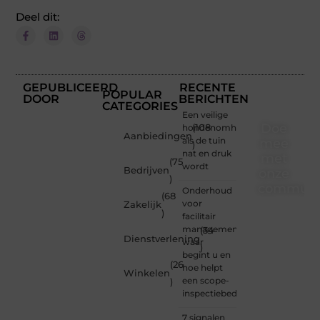
Deel dit:
GEPUBLICEERD
RECENTE
POPULAR
DOOR
BERICHTEN
CATEGORIES
Een veilige
Doe
hondenomheining
(108
Aanbiedingen
als de tuin
mee
)
nat en druk
met
(75
wordt
Bedrijven
onze
)
communi
Onderhoud
(68
voor
Zakelijk
)
Of je
facilitair
nu een
management:
(34
Dienstverlening
beginnende
waar
)
blogger
begint u en
(26
bent of
hoe helpt
Winkelen
gewoon
een scope-
)
op
inspectiebedrijf?
zoek
bent
7 signalen