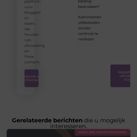
kleding
platform
ervoor
bedrukken?
voor
dat
bloggers
bloggen
Administratie
en
voor
uitbesteden
lezers
iedereen
zonder
die
toegankelijk,
controle te
houden
creatief
verliezen
van
en
afwisseling
plezierig
en
is.
❞
frisse
content.
Registreer
vandaag
Redactie van
nog
Ondernemershuis
Gerelateerde berichten
die u mogelijk
interesseren.
ZAKELIJKE DIENSTVERLENING