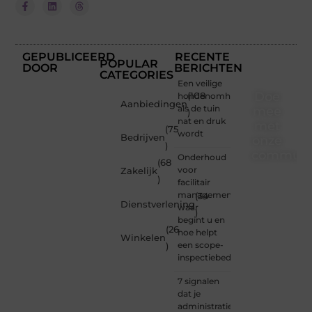
GEPUBLICEERD
RECENTE
POPULAR
DOOR
BERICHTEN
CATEGORIES
Een veilige
Doe
hondenomheining
(108
Aanbiedingen
als de tuin
mee
)
nat en druk
met
(75
wordt
Bedrijven
onze
)
communi
Onderhoud
(68
voor
Zakelijk
)
Of je
facilitair
nu een
management:
(34
Dienstverlening
beginnende
waar
)
blogger
begint u en
(26
bent of
hoe helpt
Winkelen
gewoon
een scope-
)
op
inspectiebedrijf?
zoek
bent
7 signalen
naar
dat je
inspiratie
administratie