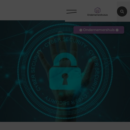
◉ Ondernemershuis ◉