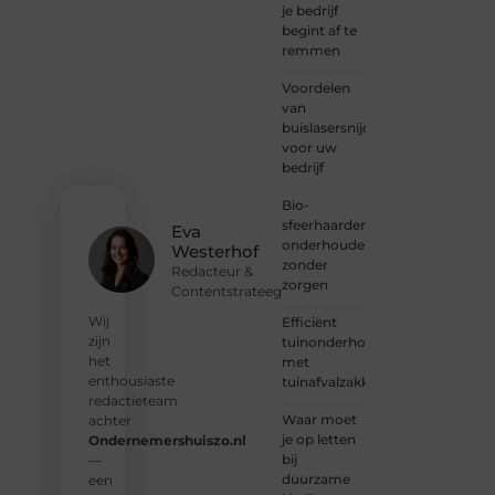
— bij
je bedrijf
Ondernemersh
begint af te
ben je
remmen
van
Voordelen
harte
van
welkom.
buislasersnijden
Deel je
voor uw
verhaal,
bedrijf
laat je
stem
Bio-
horen
sfeerhaarden
en sluit
Eva
onderhouden
je aan
Westerhof
zonder
bij een
Redacteur &
zorgen
groeiende
Contentstrateeg
groep
Wij
Efficiënt
enthousiaste
zijn
tuinonderhoud
schrijvers
het
met
en
enthousiaste
tuinafvalzakken
lezers.
redactieteam
Waar moet
achter
❝
je op letten
Ondernemershuiszo.nl
Samen
bij
—
zorgen
duurzame
een
we