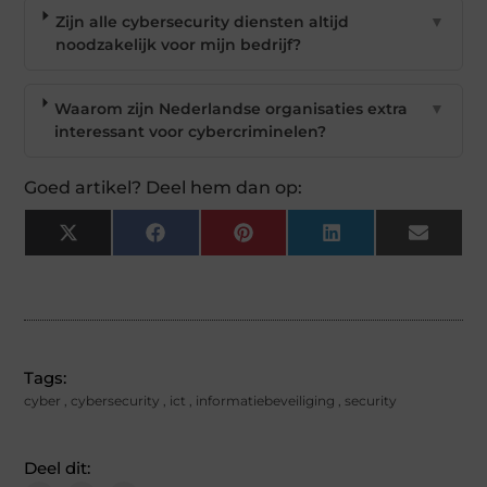
Zijn alle cybersecurity diensten altijd
▼
noodzakelijk voor mijn bedrijf?
Waarom zijn Nederlandse organisaties extra
▼
interessant voor cybercriminelen?
Goed artikel? Deel hem dan op:
X
Facebook
Pinterest
LinkedIn
Email
(Twitter)
Tags:
cyber
,
cybersecurity
,
ict
,
informatiebeveiliging
,
security
Deel dit: