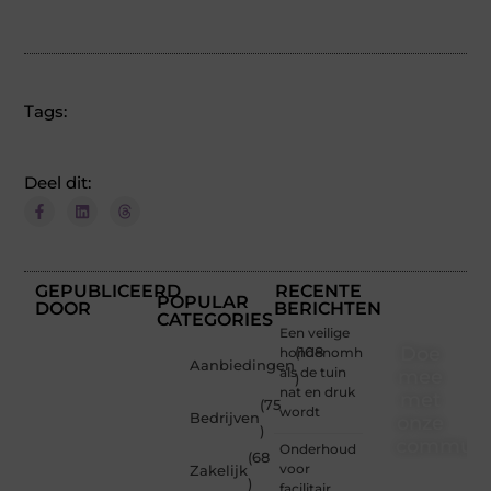
Tags:
Deel dit:
GEPUBLICEERD
RECENTE
POPULAR
DOOR
BERICHTEN
CATEGORIES
Een veilige
Doe
hondenomheining
(108
Aanbiedingen
als de tuin
mee
)
nat en druk
met
(75
wordt
Bedrijven
onze
)
communi
Onderhoud
(68
voor
Zakelijk
)
Of je
facilitair