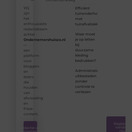
groep
Wij
Efficiënt
enthousiaste
zijn
tuinonderhoud
schrijvers
het
met
en
enthousiaste
tuinafvalzakken
lezers.
redactieteam
Waar moet
achter
❝
je op letten
Ondernemershuiszo.nl
Samen
bij
—
zorgen
duurzame
een
we
kleding
platform
ervoor
bedrukken?
voor
dat
bloggers
bloggen
Administratie
en
voor
uitbesteden
lezers
iedereen
zonder
die
toegankelijk,
controle te
houden
creatief
verliezen
van
en
afwisseling
plezierig
en
is.
❞
frisse
content.
Registreer
vandaag
Redactie van
nog
Ondernemershuis