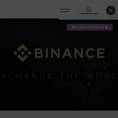
◉ Ondernemershuis ◉