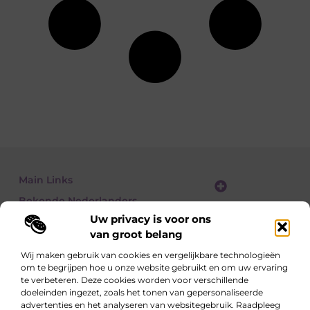
Main Links
Bekende Nederlanders
Website linkbuilding: zo vergroot je je online zichtbaarheid stap voor stap
Geld verdienen met een website: zo bouw je een winstgevend online platform
Uw privacy is voor ons
van groot belang
Wij maken gebruik van cookies en vergelijkbare technologieën
om te begrijpen hoe u onze website gebruikt en om uw ervaring
Lees, Ontdek, Beleef.
te verbeteren. Deze cookies worden voor verschillende
Blogs over alledaagse onderwerpen – vol inzichten, verhalen en tips die
doeleinden ingezet, zoals het tonen van gepersonaliseerde
je blik verruimen.
advertenties en het analyseren van websitegebruik. Raadpleeg