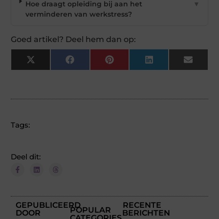
Hoe draagt opleiding bij aan het
▼
verminderen van werkstress?
Goed artikel? Deel hem dan op:
X
Facebook
Pinterest
LinkedIn
Email
(Twitter)
Tags:
Deel dit:
GEPUBLICEERD
RECENTE
POPULAR
DOOR
BERICHTEN
CATEGORIES