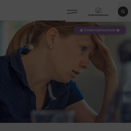
◉ Ondernemershuis ◉