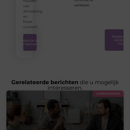
houden
creatief
verliezen
van
en
afwisseling
plezierig
en
is.
❞
frisse
content.
Registreer
vandaag
Redactie van
nog
Ondernemershuis
Gerelateerde berichten
die u mogelijk
interesseren.
AANBIEDINGEN