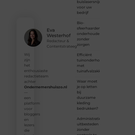
buislasersnijden
Deel je
voor uw
verhaal,
bedrijf
laat je
stem
Bio-
horen
sfeerhaarden
en sluit
Eva
onderhouden
je aan
Westerhof
zonder
bij een
Redacteur &
zorgen
groeiende
Contentstrateeg
groep
Wij
Efficiënt
enthousiaste
zijn
tuinonderhoud
schrijvers
het
met
en
enthousiaste
tuinafvalzakken
lezers.
redactieteam
Waar moet
achter
❝
je op letten
Ondernemershuiszo.nl
Samen
bij
—
zorgen
duurzame
een
we
kleding
platform
ervoor
bedrukken?
voor
dat
bloggers
bloggen
Administratie
en
voor
uitbesteden
lezers
iedereen
zonder
die
toegankelijk,
controle te