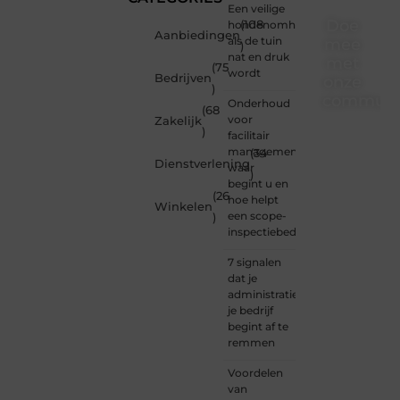
Een veilige
Doe
hondenomheining
(108
Aanbiedingen
als de tuin
mee
)
nat en druk
met
(75
wordt
Bedrijven
onze
)
communi
Onderhoud
(68
voor
Zakelijk
)
Of je
facilitair
nu een
management:
(34
Dienstverlening
beginnende
waar
)
blogger
begint u en
(26
bent of
hoe helpt
Winkelen
gewoon
een scope-
)
op
inspectiebedrijf?
zoek
bent
7 signalen
naar
dat je
inspiratie
administratie
— bij
je bedrijf
Ondernemersh
begint af te
ben je
remmen
van
Voordelen
harte
van
welkom.