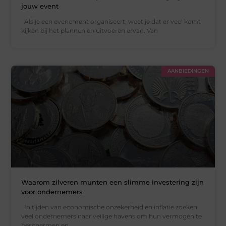
jouw event
Als je een evenement organiseert, weet je dat er veel komt
kijken bij het plannen en uitvoeren ervan. Van
AANBIEDINGEN
Waarom zilveren munten een slimme investering zijn
voor ondernemers
In tijden van economische onzekerheid en inflatie zoeken
veel ondernemers naar veilige havens om hun vermogen te
beschermen en