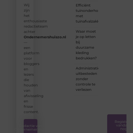
groep
Wij
Efficiënt
enthousiaste
zijn
tuinonderhoud
schrijvers
het
met
en
enthousiaste
tuinafvalzakken
lezers.
redactieteam
Waar moet
achter
❝
je op letten
Ondernemershuiszo.nl
Samen
bij
—
zorgen
duurzame
een
we
kleding
platform
ervoor
bedrukken?
voor
dat
bloggers
bloggen
Administratie
en
voor
uitbesteden
lezers
iedereen
zonder
die
toegankelijk,
controle te
houden
creatief
verliezen
van
en
afwisseling
plezierig
en
is.
❞
frisse
content.
Registreer
vandaag
Redactie van
nog
Ondernemershuis