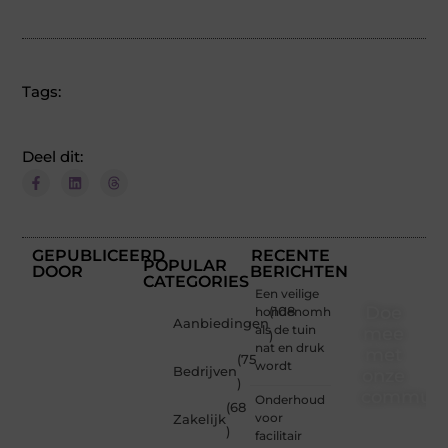
Tags:
Deel dit:
GEPUBLICEERD
RECENTE
POPULAR
DOOR
BERICHTEN
CATEGORIES
Een veilige
Doe
hondenomheining
(108
Aanbiedingen
als de tuin
mee
)
nat en druk
met
(75
wordt
Bedrijven
onze
)
communi
Onderhoud
(68
voor
Zakelijk
)
Of je
facilitair