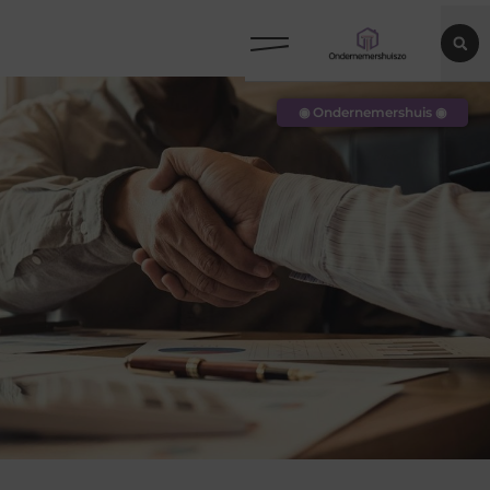
◉ Ondernemershuis ◉