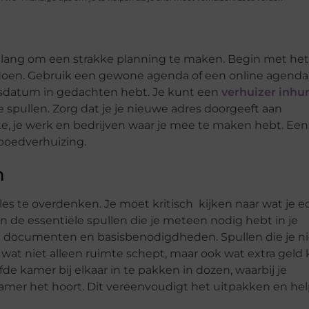
belang om een strakke planning te maken. Begin met het
 doen. Gebruik een gewone agenda of een online agend
uisdatum in gedachten hebt. Je kunt een
verhuizer inhu
 spullen. Zorg dat je je nieuwe adres doorgeeft aan
e, je werk en bedrijven waar je mee te maken hebt. Een
spoedverhuizing.
n
lles te overdenken. Je moet kritisch kijken naar wat je e
n de essentiële spullen die je meteen nodig hebt in je
ijke documenten en basisbenodigdheden. Spullen die je ni
at niet alleen ruimte schept, maar ook wat extra geld
de kamer bij elkaar in te pakken in dozen, waarbij je
e kamer het hoort. Dit vereenvoudigt het uitpakken en hel