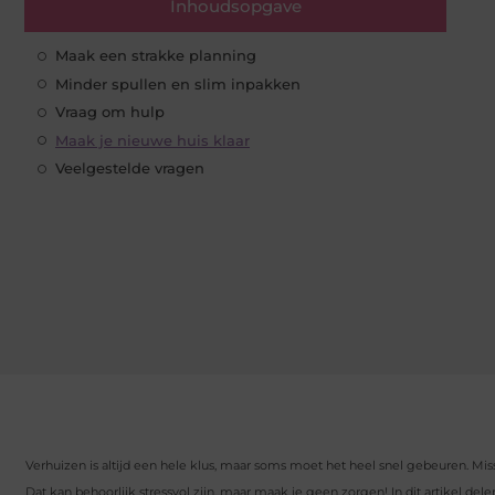
Inhoudsopgave
Maak een strakke planning
Minder spullen en slim inpakken
Vraag om hulp
Maak je nieuwe huis klaar
Veelgestelde vragen
Verhuizen is altijd een hele klus, maar soms moet het heel snel gebeuren. Miss
Dat kan behoorlijk stressvol zijn, maar maak je geen zorgen! In dit artikel del