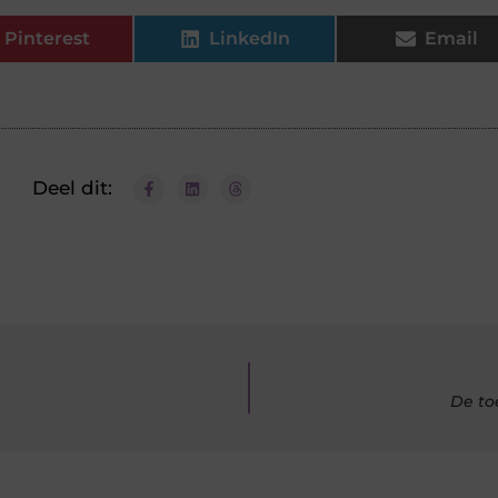
Pinterest
LinkedIn
Email
Deel dit:
De to