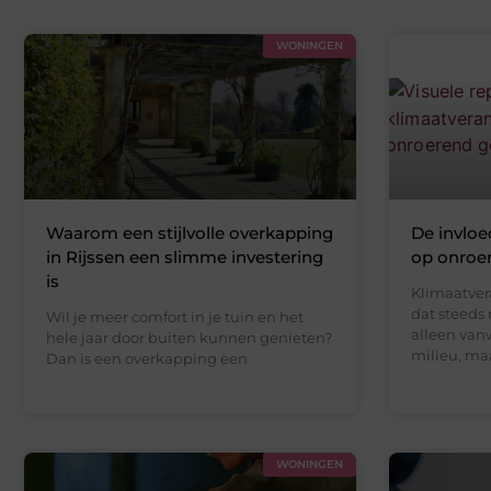
WONINGEN
Waarom een stijlvolle overkapping
De invloe
in Rijssen een slimme investering
op onroe
is
Klimaatver
dat steeds 
Wil je meer comfort in je tuin en het
alleen van
hele jaar door buiten kunnen genieten?
milieu, ma
Dan is een overkapping een
WONINGEN