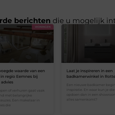
rde berichten
die u mogelijk in
WONINGEN
voegde waarde van een
Laat je inspireren in een
in regio Eemnes bij
badkamerwinkel in Rot
l advies
Een nieuwe badkamer begi
inspiratie. En waar kun je die
open of verhuren gaat vaak
opdoen dan in een showroo
nd met belangrijke
alles samenkomt?
 keuzes. Een makelaar in
es die