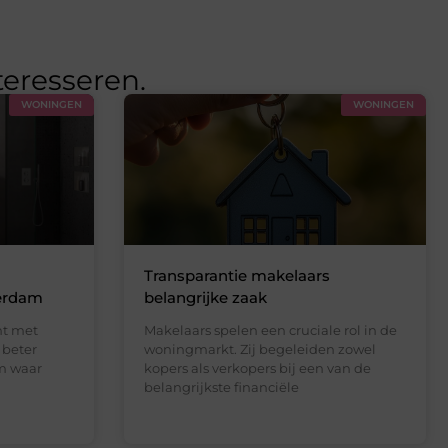
teresseren.
WONINGEN
WONINGEN
Transparantie makelaars
terdam
belangrijke zaak
nt met
Makelaars spelen een cruciale rol in de
 beter
woningmarkt. Zij begeleiden zowel
m waar
kopers als verkopers bij een van de
belangrijkste financiële