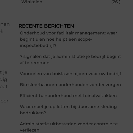
Winkelen
(26 )
unnen
RECENTE BERICHTEN
ok
Onderhoud voor facilitair management: waar
begint u en hoe helpt een scope-
inspectiebedrijf?
7 signalen dat je administratie je bedrijf begint
af te remmen
t je
Voordelen van buislasersnijden voor uw bedrijf
dig
Bio-sfeerhaarden onderhouden zonder zorgen
doet
Efficiënt tuinonderhoud met tuinafvalzakken
voor
Waar moet je op letten bij duurzame kleding
bedrukken?
Administratie uitbesteden zonder controle te
verliezen