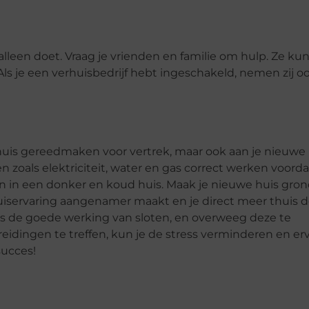
t alleen doet. Vraag je vrienden en familie om hulp. Ze k
ls je een verhuisbedrijf hebt ingeschakeld, nemen zij o
e huis gereedmaken voor vertrek, maar ook aan je nieuwe
zoals elektriciteit, water en gas correct werken voorda
en in een donker en koud huis. Maak je nieuwe huis gron
uiservaring aangenamer maakt en je direct meer thuis 
oals de goede werking van sloten, en overweeg deze te
ereidingen te treffen, kun je de stress verminderen en er
succes!