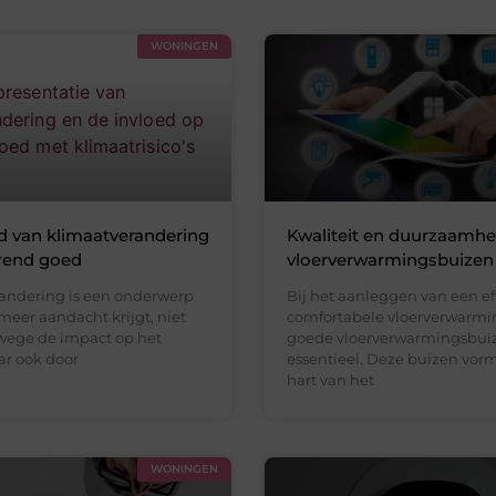
WONINGEN
d van klimaatverandering
Kwaliteit en duurzaamhe
rend goed
vloerverwarmingsbuizen
andering is een onderwerp
Bij het aanleggen van een ef
meer aandacht krijgt, niet
comfortabele vloerverwarmin
wege de impact op het
goede vloerverwarmingsbui
ar ook door
essentieel. Deze buizen vor
hart van het
WONINGEN