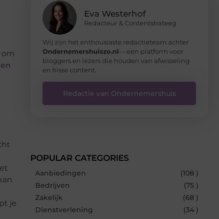
Eva Westerhof
Redacteur & Contentstrateeg
Wij zijn het enthousiaste redactieteam achter
Ondernemershuiszo.nl
— een platform voor
a om
bloggers en lezers die houden van afwisseling
ren
en frisse content.
Redactie van Ondernemershuis
cht
POPULAR CATEGORIES
et
Aanbiedingen
(108 )
 kan
Bedrijven
(75 )
Zakelijk
(68 )
pt je
Dienstverlening
(34 )