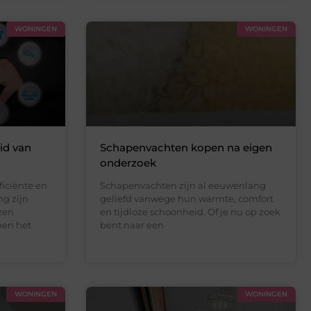
WONINGEN
WONINGEN
id van
Schapenvachten kopen na eigen
onderzoek
ficiënte en
Schapenvachten zijn al eeuwenlang
g zijn
geliefd vanwege hun warmte, comfort
zen
en tijdloze schoonheid. Of je nu op zoek
men het
bent naar een
WONINGEN
WONINGEN