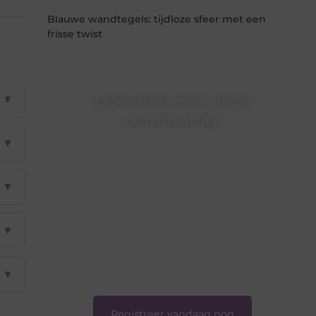
Blauwe wandtegels: tijdloze sfeer met een
frisse twist
Doe mee met onze
▼
community
▼
Of je nu een beginnende blogger bent of
gewoon op zoek bent naar inspiratie — bij
Ondernemershuiszo.nl ben je van harte
▼
welkom. Deel je verhaal, laat je stem horen en
sluit je aan bij een groeiende groep
enthousiaste schrijvers en lezers.
▼
❝
Samen zorgen we ervoor dat bloggen voor
iedereen toegankelijk, creatief en plezierig is.
❞
▼
Registreer vandaag nog