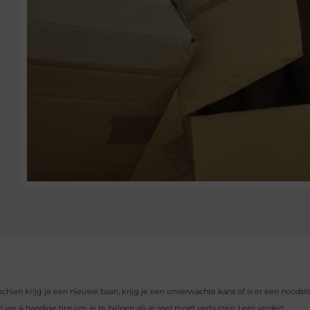
chien krijg je een nieuwe baan, krijg je een onverwachte kans of is er een noodsitu
en we 4 handige tips om je te helpen als je snel moet verhuizen. Lees verder!