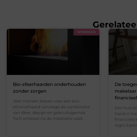
Gerelatee
WONINGEN
Bio-sfeerhaarden onderhouden
De toege
zonder zorgen
makelaar 
financiee
Veel mensen kiezen voor een bio-
ethanolhaard vanwege de combinatie
Een huis k
van sfeer, design en gebruiksgemak.
hand in ha
Toch ontstaat na de installatie vaak
financiële
regio Eemn