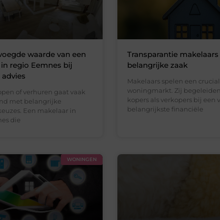
voegde waarde van een
Transparantie makelaars
in regio Eemnes bij
belangrijke zaak
l advies
Makelaars spelen een cruciale
woningmarkt. Zij begeleide
open of verhuren gaat vaak
kopers als verkopers bij een 
nd met belangrijke
belangrijkste financiële
 keuzes. Een makelaar in
es die
WONINGEN