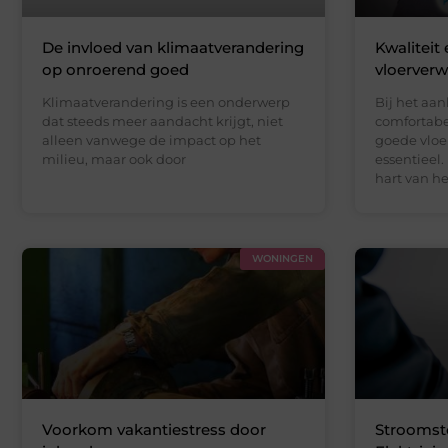
De invloed van klimaatverandering
Kwaliteit
op onroerend goed
vloerver
Klimaatverandering is een onderwerp
Bij het aan
dat steeds meer aandacht krijgt, niet
comfortabe
alleen vanwege de impact op het
goede vlo
milieu, maar ook door
essentieel
hart van he
WONINGEN
Voorkom vakantiestress door
Stroomst