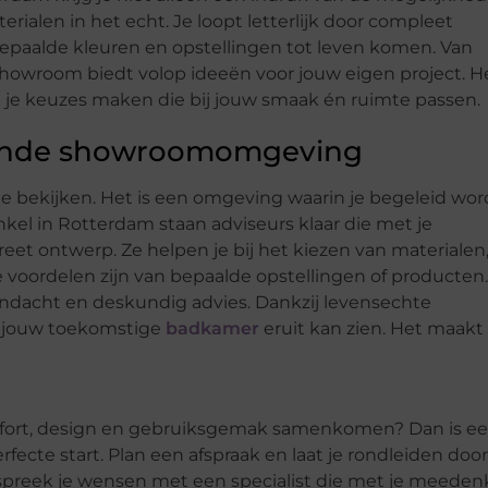
erialen in het echt. Je loopt letterlijk door compleet
bepaalde kleuren en opstellingen tot leven komen. Van
 showroom biedt volop ideeën voor jouw eigen project. H
pt je keuzes maken die bij jouw smaak én ruimte passen.
erende showroomomgeving
 bekijken. Het is een omgeving waarin je begeleid wor
kel in Rotterdam staan adviseurs klaar die met je
t ontwerp. Ze helpen je bij het kiezen van materialen
e voordelen zijn van bepaalde opstellingen of producten
aandacht en deskundig advies. Dankzij levensechte
oe jouw toekomstige
badkamer
eruit kan zien. Het maakt
fort, design en gebruiksgemak samenkomen? Dan is e
cte start. Plan een afspraak en laat je rondleiden doo
spreek je wensen met een specialist die met je meedenk