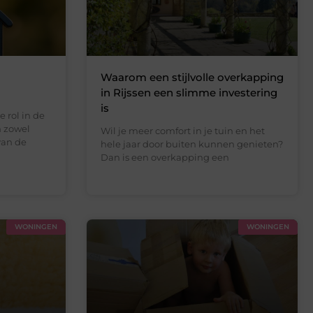
Waarom een stijlvolle overkapping
in Rijssen een slimme investering
is
 rol in de
n zowel
Wil je meer comfort in je tuin en het
van de
hele jaar door buiten kunnen genieten?
Dan is een overkapping een
WONINGEN
WONINGEN