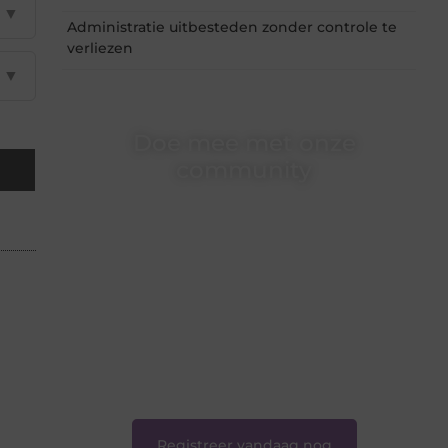
▼
Administratie uitbesteden zonder controle te
verliezen
▼
Doe mee met onze
community
Of je nu een beginnende blogger bent of
gewoon op zoek bent naar inspiratie — bij
Ondernemershuiszo.nl ben je van harte
welkom. Deel je verhaal, laat je stem horen en
sluit je aan bij een groeiende groep
enthousiaste schrijvers en lezers.
❝
Samen zorgen we ervoor dat bloggen voor
iedereen toegankelijk, creatief en plezierig is.
❞
Registreer vandaag nog