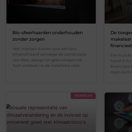
Bio-sfeerhaarden onderhouden
De toege
zonder zorgen
makelaar 
financiee
Veel mensen kiezen voor een bio-
ethanolhaard vanwege de combinatie
Een huis k
van sfeer, design en gebruiksgemak.
hand in ha
Toch ontstaat na de installatie vaak
financiële
regio Eemn
WONINGEN