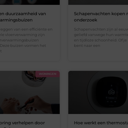
 en duurzaamheid van
Schapenvachten kopen n
warmingsbuizen
onderzoek
leggen van een efficiënte en
Schapenvachten zijn al eeu
le vloerverwarming zijn
geliefd vanwege hun warmte
erverwarmingsbuizen
en tijdloze schoonheid. Of je
. Deze buizen vormen het
bent naar een
t
WONINGEN
oring verhelpen door
Hoe werkt een thermost