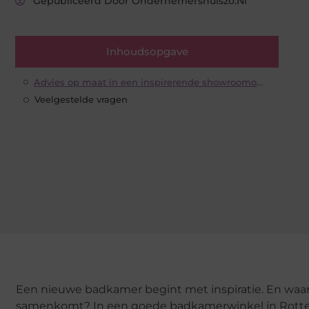
Gepubliceerd Door Ondernemershuiszo.nl
Inhoudsopgave
Advies op maat in een inspirerende showroomomgeving
Veelgestelde vragen
Een nieuwe badkamer begint met inspiratie. En waar
samenkomt? In een goede badkamerwinkel in Rotterd