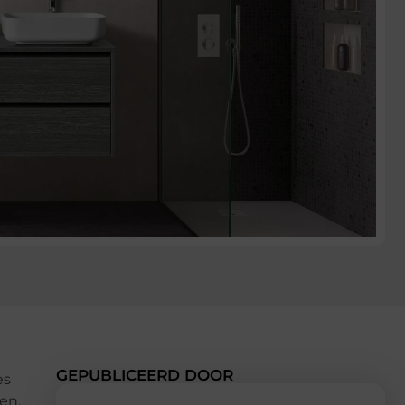
GEPUBLICEERD DOOR
es
en,