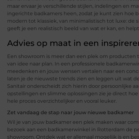
maar ervaar je verschillende stijlen, indelingen en mat
ingerichte badkamers heen, zodat je kunt zien hoe 
modern tot klassiek, van minimalistisch tot luxe: de
geeft je een realistisch beeld van wat er kan, en hel
Advies op maat in een inspir
Een showroom is meer dan een plek om producten te
van idee naar plan. In een professionele badkamerwin
meedenken en jouw wensen vertalen naar een concree
laten je de nieuwste trends zien en leggen uit wat d
Sanitair onderscheidt zich hierin door persoonlijke 
opstellingen en slimme oplossingen zie je direct h
hele proces overzichtelijker en vooral leuker.
Zet vandaag de stap naar jouw nieuwe badkamer
Wil je van jouw badkamer een plek maken waar com
bezoek aan een badkamerwinkel in Rotterdam de perfe
showroom. Ontdek wat er allemaal mogelijk is en be