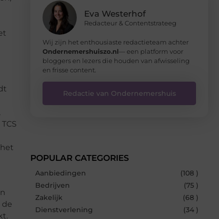
Eva Westerhof
Redacteur & Contentstrateeg
et
Wij zijn het enthousiaste redactieteam achter
Ondernemershuiszo.nl
— een platform voor
bloggers en lezers die houden van afwisseling
en frisse content.
dt
Redactie van Ondernemershuis
,
. TCS
 het
POPULAR CATEGORIES
Aanbiedingen
(108 )
Bedrijven
(75 )
en
Zakelijk
(68 )
r de
Dienstverlening
(34 )
t.