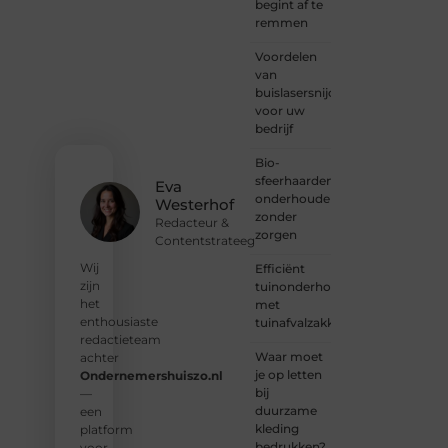
Ondernemersh
begint af te
ben je
remmen
van
Voordelen
harte
van
welkom.
buislasersnijden
Deel je
voor uw
verhaal,
bedrijf
laat je
stem
Bio-
horen
sfeerhaarden
en sluit
Eva
onderhouden
je aan
Westerhof
zonder
bij een
Redacteur &
zorgen
groeiende
Contentstrateeg
groep
Wij
Efficiënt
enthousiaste
zijn
tuinonderhoud
schrijvers
het
met
en
enthousiaste
tuinafvalzakken
lezers.
redactieteam
Waar moet
achter
❝
je op letten
Ondernemershuiszo.nl
Samen
bij
—
zorgen
duurzame
een
we
kleding
platform
ervoor
bedrukken?
voor