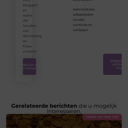
dat
bloggers
bloggen
Administratie
en
voor
uitbesteden
lezers
iedereen
zonder
die
toegankelijk,
controle te
houden
creatief
verliezen
van
en
afwisseling
plezierig
en
is.
❞
frisse
content.
Registreer
vandaag
Redactie van
nog
Ondernemershuis
Gerelateerde berichten
die u mogelijk
interesseren.
HOBBY EN VRIJE TIJD