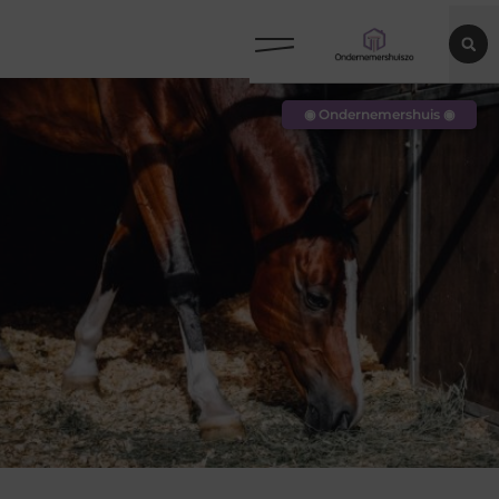
◉ Ondernemershuis ◉