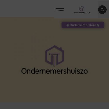
◉ Ondernemershuis ◉