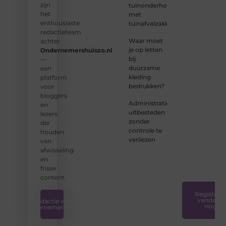
zijn
tuinonderhoud
schrijvers
het
met
en
enthousiaste
tuinafvalzakken
lezers.
redactieteam
Waar moet
achter
❝
je op letten
Ondernemershuiszo.nl
Samen
bij
—
zorgen
duurzame
een
we
kleding
platform
ervoor
bedrukken?
voor
dat
bloggers
bloggen
Administratie
en
voor
uitbesteden
lezers
iedereen
zonder
die
toegankelijk,
controle te
houden
creatief
verliezen
van
en
afwisseling
plezierig
en
is.
❞
frisse
content.
Registreer
vandaag
Redactie van
nog
Ondernemershuis