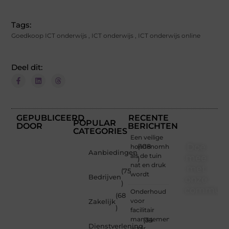
Tags:
Goedkoop ICT onderwijs
,
ICT onderwijs
,
ICT onderwijs online
Deel dit:
GEPUBLICEERD
RECENTE
POPULAR
DOOR
BERICHTEN
CATEGORIES
Een veilige
Doe
hondenomheining
(108
Aanbiedingen
als de tuin
mee
)
nat en druk
met
(75
wordt
Bedrijven
onze
)
communi
Onderhoud
(68
voor
Zakelijk
)
Of je
facilitair
nu een
management:
(34
Dienstverlening
beginnende
waar