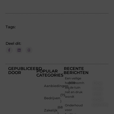
Tags:
Deel dit:
GEPUBLICEERD
RECENTE
POPULAR
DOOR
BERICHTEN
CATEGORIES
Een veilige
Doe
hondenomheining
(108
Aanbiedingen
als de tuin
mee
)
nat en druk
met
(75
wordt
Bedrijven
onze
)
communi
Onderhoud
(68
voor
Zakelijk
)
Of je