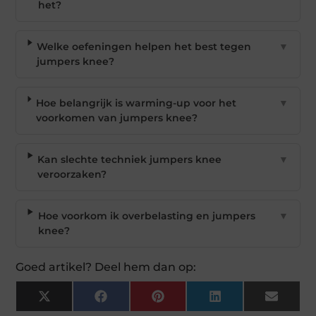
het?
Welke oefeningen helpen het best tegen
▼
jumpers knee?
Hoe belangrijk is warming-up voor het
▼
voorkomen van jumpers knee?
Kan slechte techniek jumpers knee
▼
veroorzaken?
Hoe voorkom ik overbelasting en jumpers
▼
knee?
Goed artikel? Deel hem dan op:
X
Facebook
Pinterest
LinkedIn
Email
(Twitter)