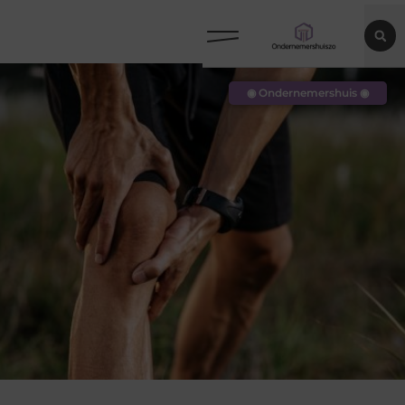
◉ Ondernemershuis ◉