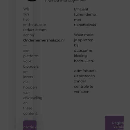
Contentstrateeg
groep
Wij
Efficiënt
enthousiaste
zijn
tuinonderhoud
schrijvers
het
met
en
enthousiaste
tuinafvalzakken
lezers.
redactieteam
Waar moet
achter
❝
je op letten
Ondernemershuiszo.nl
Samen
bij
—
zorgen
duurzame
een
we
kleding
platform
ervoor
bedrukken?
voor
dat
bloggers
bloggen
Administratie
en
voor
uitbesteden
lezers
iedereen
zonder
die
toegankelijk,
controle te
houden
creatief
verliezen
van
en
afwisseling
plezierig
en
is.
❞
frisse
content.
Registreer
vandaag
Redactie van
nog