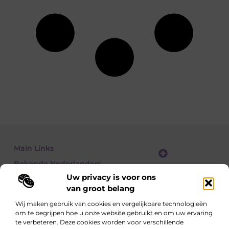
Main Links
Bekende Nederlanders
Website linkbuilding: zo vergroot je je online zichtbaarheid stap voor stap
Geld verdienen met een website: zo bouw je een winstgevend online platform
Uw privacy is voor ons
van groot belang
Wij maken gebruik van cookies en vergelijkbare technologieën
om te begrijpen hoe u onze website gebruikt en om uw ervaring
Lees, Ontdek, Beleef.
te verbeteren. Deze cookies worden voor verschillende
Blogs over alledaagse onderwerpen – vol inzichten, verhalen en tips die