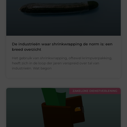
De industrieën waar shrinkwrapping de norm is: een
breed overzicht
Het gebruik van shrinkwrapping, oftewel krimpverpakking,
heeft zich in de loop der jaren verspreid over tal van
industrieën. Wat begon
ZAKELIJKE DIENSTVERLENING