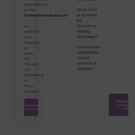
lezers.
redactieteam
Waar moet
achter
❝
je op letten
Ondernemershuiszo.nl
Samen
bij
—
zorgen
duurzame
een
we
kleding
platform
ervoor
bedrukken?
voor
dat
bloggers
bloggen
Administratie
en
voor
uitbesteden
lezers
iedereen
zonder
die
toegankelijk,
controle te
houden
creatief
verliezen
van
en
afwisseling
plezierig
en
is.
❞
frisse
content.
Registreer
vandaag
Redactie van
nog
Ondernemershuis