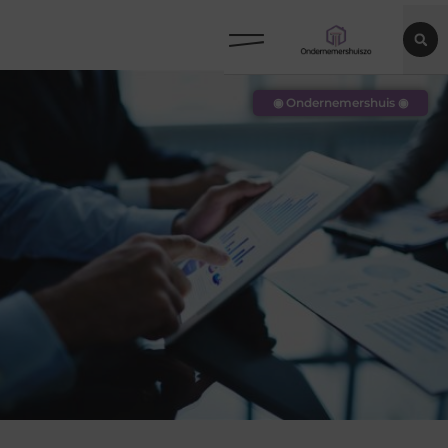
◉ Ondernemershuis ◉