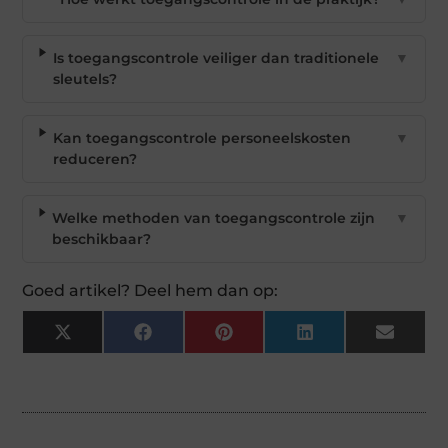
Is toegangscontrole veiliger dan traditionele
▼
sleutels?
Kan toegangscontrole personeelskosten
▼
reduceren?
Welke methoden van toegangscontrole zijn
▼
beschikbaar?
Goed artikel? Deel hem dan op:
X
Facebook
Pinterest
LinkedIn
Email
(Twitter)