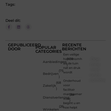
Tags:
Deel dit:
GEPUBLICEERD
RECENTE
POPULAR
DOOR
BERICHTEN
CATEGORIES
Een veilige
Doe
hondenomheining
(108
Aanbiedingen
als de tuin
mee
)
nat en druk
met
(75
wordt
Bedrijven
onze
)
communi
Onderhoud
(68
voor
Zakelijk
)
Of je
facilitair
nu een
management:
(34
Dienstverlening
beginnende
waar
)
blogger
begint u en
(26
bent of
hoe helpt
Winkelen
gewoon