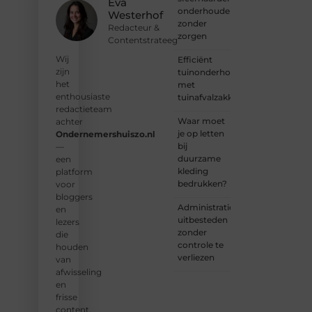
Eva
onderhouden
je aan
Westerhof
zonder
bij een
Redacteur &
zorgen
groeiende
Contentstrateeg
groep
Wij
Efficiënt
enthousiaste
zijn
tuinonderhoud
schrijvers
het
met
en
enthousiaste
tuinafvalzakken
lezers.
redactieteam
Waar moet
achter
❝
je op letten
Ondernemershuiszo.nl
Samen
bij
—
zorgen
duurzame
een
we
kleding
platform
ervoor
bedrukken?
voor
dat
bloggers
bloggen
Administratie
en
voor
uitbesteden
lezers
iedereen
zonder
die
toegankelijk,
controle te
houden
creatief
verliezen
van
en
afwisseling
plezierig
en
is.
❞
frisse
content.