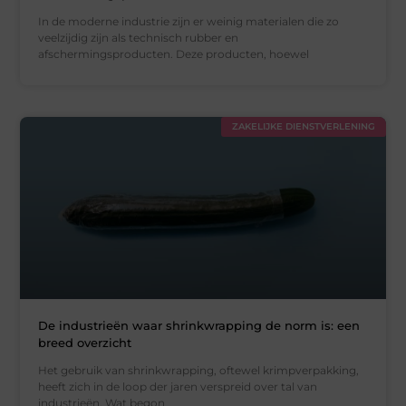
In de moderne industrie zijn er weinig materialen die zo
veelzijdig zijn als technisch rubber en
afschermingsproducten. Deze producten, hoewel
ZAKELIJKE DIENSTVERLENING
De industrieën waar shrinkwrapping de norm is: een
breed overzicht
Het gebruik van shrinkwrapping, oftewel krimpverpakking,
heeft zich in de loop der jaren verspreid over tal van
industrieën. Wat begon