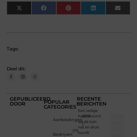
X
Facebook
Pinterest
LinkedIn
Email
(Twitter)
Tags:
Deel dit:
GEPUBLICEERD
RECENTE
POPULAR
DOOR
BERICHTEN
CATEGORIES
Een veilige
Doe
hondenomheining
(108
Aanbiedingen
als de tuin
mee
)
nat en druk
met
(75
wordt
Bedrijven
onze