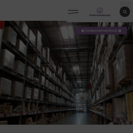
◉ Ondernemershuis ◉