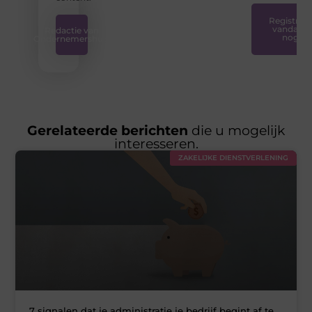
Registreer
vandaag
Redactie van
nog
Ondernemershuis
Gerelateerde berichten
die u mogelijk
interesseren.
ZAKELIJKE DIENSTVERLENING
7 signalen dat je administratie je bedrijf begint af te