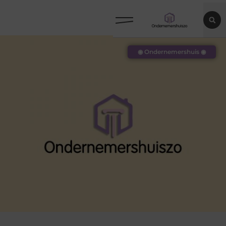
◉ Ondernemershuis ◉