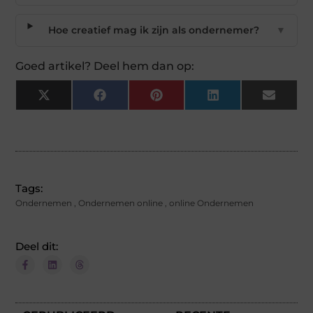
Hoe creatief mag ik zijn als ondernemer?
▼
Goed artikel? Deel hem dan op:
X
Facebook
Pinterest
LinkedIn
Email
(Twitter)
Tags:
Ondernemen
,
Ondernemen online
,
online Ondernemen
Deel dit: