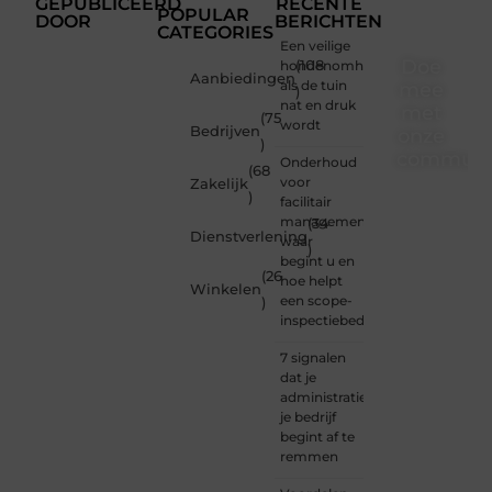
GEPUBLICEERD
RECENTE
POPULAR
DOOR
BERICHTEN
CATEGORIES
Een veilige
Doe
hondenomheining
(108
Aanbiedingen
als de tuin
mee
)
nat en druk
met
(75
wordt
Bedrijven
onze
)
communi
Onderhoud
(68
voor
Zakelijk
)
Of je
facilitair
nu een
management:
(34
Dienstverlening
beginnende
waar
)
blogger
begint u en
(26
bent of
hoe helpt
Winkelen
gewoon
een scope-
)
op
inspectiebedrijf?
zoek
bent
7 signalen
naar
dat je
inspiratie
administratie
— bij
je bedrijf
Ondernemersh
begint af te
ben je
remmen
van