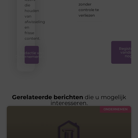
iedereen
zonder
die
toegankelijk,
controle te
houden
creatief
verliezen
van
en
afwisseling
plezierig
en
is.
❞
frisse
content.
Registreer
vandaag
Redactie van
nog
Ondernemershuis
Gerelateerde berichten
die u mogelijk
interesseren.
ONDERNEMEN