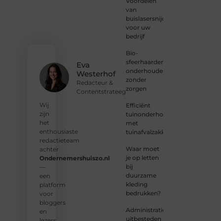
Voordelen
harte
van
welkom.
buislasersnijden
Deel je
voor uw
verhaal,
bedrijf
laat je
stem
Bio-
horen
sfeerhaarden
en sluit
Eva
onderhouden
je aan
Westerhof
zonder
bij een
Redacteur &
zorgen
groeiende
Contentstrateeg
groep
Wij
Efficiënt
enthousiaste
zijn
tuinonderhoud
schrijvers
het
met
en
enthousiaste
tuinafvalzakken
lezers.
redactieteam
Waar moet
achter
❝
je op letten
Ondernemershuiszo.nl
Samen
bij
—
zorgen
duurzame
een
we
kleding
platform
ervoor
bedrukken?
voor
dat
bloggers
bloggen
Administratie
en
voor
uitbesteden
lezers