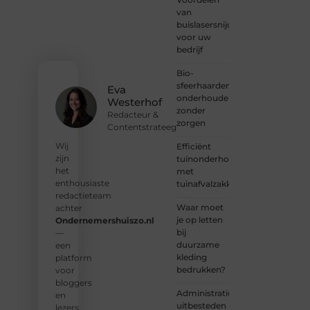
van
welkom.
buislasersnijden
Deel je
voor uw
verhaal,
bedrijf
laat je
stem
Bio-
horen
sfeerhaarden
en sluit
Eva
onderhouden
je aan
Westerhof
zonder
bij een
Redacteur &
zorgen
groeiende
Contentstrateeg
groep
Wij
Efficiënt
enthousiaste
zijn
tuinonderhoud
schrijvers
het
met
en
enthousiaste
tuinafvalzakken
lezers.
redactieteam
Waar moet
achter
❝
je op letten
Ondernemershuiszo.nl
Samen
bij
—
zorgen
duurzame
een
we
kleding
platform
ervoor
bedrukken?
voor
dat
bloggers
bloggen
Administratie
en
voor
uitbesteden
lezers