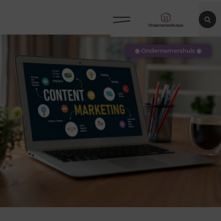
◉ Ondernemershuis ◉