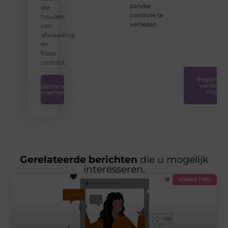
iedereen
zonder
die
toegankelijk,
controle te
houden
creatief
verliezen
van
en
afwisseling
plezierig
en
is.
❞
frisse
content.
Registreer
vandaag
Redactie van
nog
Ondernemershuis
Gerelateerde berichten
die u mogelijk
interesseren.
MARKETING