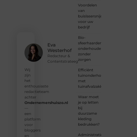
Voordelen
harte
van
welkom.
buislasersnijden
Deel je
voor uw
verhaal,
bedrijf
laat je
stem
Bio-
horen
sfeerhaarden
en sluit
Eva
onderhouden
je aan
Westerhof
zonder
bij een
Redacteur &
zorgen
groeiende
Contentstrateeg
groep
Wij
Efficiënt
enthousiaste
zijn
tuinonderhoud
schrijvers
het
met
en
enthousiaste
tuinafvalzakken
lezers.
redactieteam
Waar moet
achter
❝
je op letten
Ondernemershuiszo.nl
Samen
bij
—
zorgen
duurzame
een
we
kleding
platform
ervoor
bedrukken?
voor
dat
bloggers
bloggen
Administratie
en