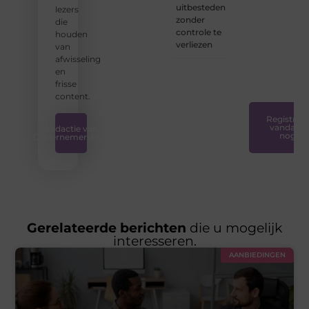
voor
uitbesteden
lezers
iedereen
zonder
die
toegankelijk,
controle te
houden
creatief
verliezen
van
en
afwisseling
plezierig
en
is.
❞
frisse
content.
Registreer
vandaag
Redactie van
nog
Ondernemershuis
Gerelateerde berichten
die u mogelijk
interesseren.
AANBIEDINGEN