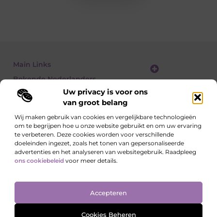
Main Links
Bekende Nederlanders
Website linkbuilding: zo vergroot je je online zichtbaarheid stap voor stap
Geld verdienen met een website: zo bouw je een winstgevend online platform
Uw privacy is voor ons
van groot belang
Wij maken gebruik van cookies en vergelijkbare technologieën
om te begrijpen hoe u onze website gebruikt en om uw ervaring
Lees, Ontdek, Beleef.
te verbeteren. Deze cookies worden voor verschillende
Blogs over alledaagse onderwerpen – vol inzichten, verhalen en tips die
doeleinden ingezet, zoals het tonen van gepersonaliseerde
je blik verruimen.
advertenties en het analyseren van websitegebruik. Raadpleeg
ons cookiebeleid
voor meer details.
Website index
Cookiebeleid (EU)
Accepteren
@2025 All Right Reserved. Design by
www.ondernemershuiszo.nl
Cookies Beheren