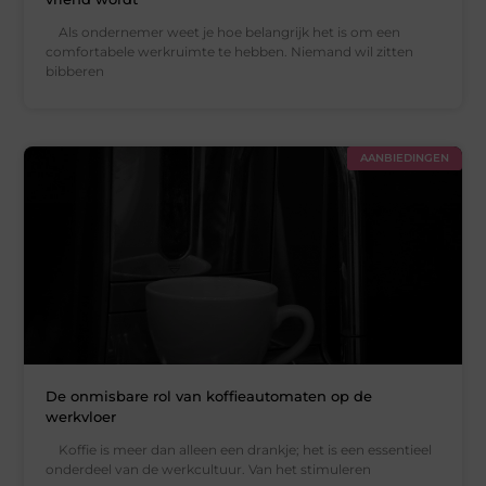
Als ondernemer weet je hoe belangrijk het is om een
comfortabele werkruimte te hebben. Niemand wil zitten
bibberen
AANBIEDINGEN
De onmisbare rol van koffieautomaten op de
werkvloer
Koffie is meer dan alleen een drankje; het is een essentieel
onderdeel van de werkcultuur. Van het stimuleren