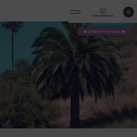
◉ Ondernemershuis ◉