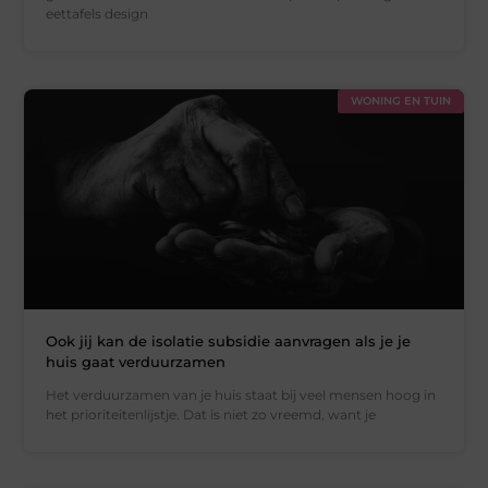
eettafels design
WONING EN TUIN
Ook jij kan de isolatie subsidie aanvragen als je je
huis gaat verduurzamen
Het verduurzamen van je huis staat bij veel mensen hoog in
het prioriteitenlijstje. Dat is niet zo vreemd, want je