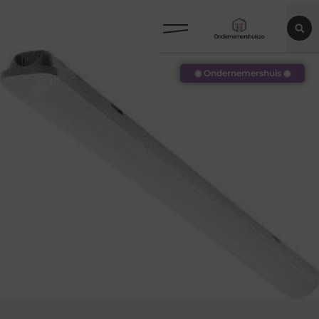
◉ Ondernemershuis ◉