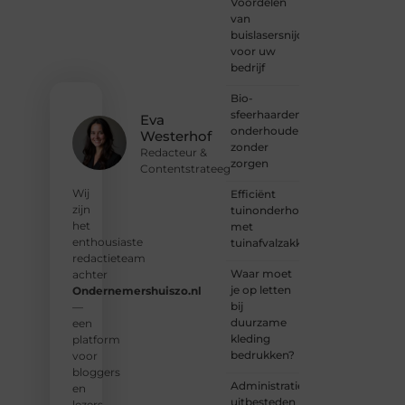
Voordelen
harte
van
welkom.
buislasersnijden
Deel je
voor uw
verhaal,
bedrijf
laat je
stem
Bio-
horen
sfeerhaarden
en sluit
Eva
onderhouden
je aan
Westerhof
zonder
bij een
Redacteur &
zorgen
groeiende
Contentstrateeg
groep
Wij
Efficiënt
enthousiaste
zijn
tuinonderhoud
schrijvers
het
met
en
enthousiaste
tuinafvalzakken
lezers.
redactieteam
Waar moet
achter
❝
je op letten
Ondernemershuiszo.nl
Samen
bij
—
zorgen
duurzame
een
we
kleding
platform
ervoor
bedrukken?
voor
dat
bloggers
bloggen
Administratie
en
voor
uitbesteden
lezers