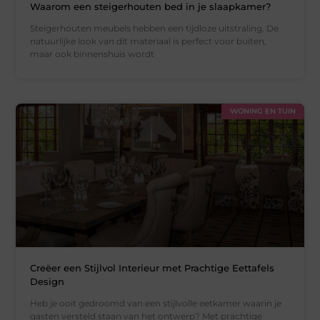
Waarom een steigerhouten bed in je slaapkamer?
Steigerhouten meubels hebben een tijdloze uitstraling. De
natuurlijke look van dit materiaal is perfect voor buiten,
maar ook binnenshuis wordt
WONING EN TUIN
Creëer een Stijlvol Interieur met Prachtige Eettafels
Design
Heb je ooit gedroomd van een stijlvolle eetkamer waarin je
gasten versteld staan van het ontwerp? Met prachtige