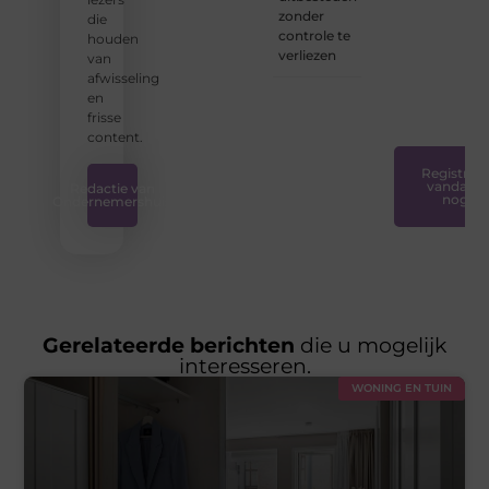
iedereen
zonder
die
toegankelijk,
controle te
houden
creatief
verliezen
van
en
afwisseling
plezierig
en
is.
❞
frisse
content.
Registreer
vandaag
Redactie van
nog
Ondernemershuis
Gerelateerde berichten
die u mogelijk
interesseren.
WONING EN TUIN