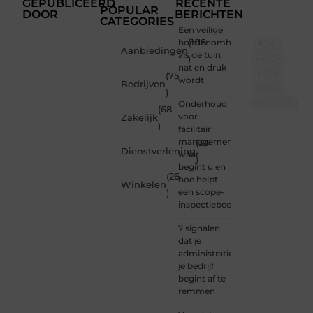
GEPUBLICEERD
RECENTE
POPULAR
DOOR
BERICHTEN
CATEGORIES
Een veilige
Doe
hondenomheining
(108
Aanbiedingen
als de tuin
mee
)
nat en druk
met
(75
wordt
Bedrijven
onze
)
communi
Onderhoud
(68
voor
Zakelijk
)
Of je
facilitair
nu een
management:
(34
Dienstverlening
beginnende
waar
)
blogger
begint u en
(26
bent of
hoe helpt
Winkelen
gewoon
een scope-
)
op
inspectiebedrijf?
zoek
bent
7 signalen
naar
dat je
inspiratie
administratie
— bij
je bedrijf
Ondernemersh
begint af te
ben je
remmen
van