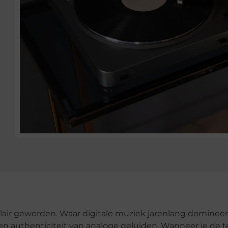
lair geworden. Waar digitale muziek jarenlang domineer
en authenticiteit van analoge geluiden. Wanneer je de 