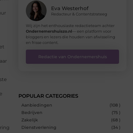
Eva Westerhof
uur
Redacteur & Contentstrateeg
Wij zijn het enthousiaste redactieteam achter
Ondernemershuiszo.nl
— een platform voor
bloggers en lezers die houden van afwisseling
en frisse content.
et
Redactie van Ondernemershuis
aar
ste
e
POPULAR CATEGORIES
Aanbiedingen
(108 )
Bedrijven
(75 )
Zakelijk
(68 )
ring
Dienstverlening
(34 )