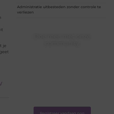
Administratie uitbesteden zonder controle te
verliezen
n
it
Doe mee met onze
community
t je
rgeet
Of je nu een beginnende blogger bent of
gewoon op zoek bent naar inspiratie — bij
Ondernemershuiszo.nl ben je van harte
welkom. Deel je verhaal, laat je stem horen en
sluit je aan bij een groeiende groep
enthousiaste schrijvers en lezers.
/
❝
Samen zorgen we ervoor dat bloggen voor
iedereen toegankelijk, creatief en plezierig is.
❞
Registreer vandaag nog