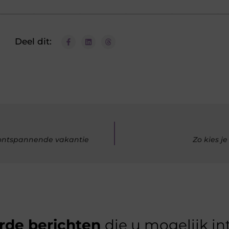
Deel dit:
 ontspannende vakantie
Zo kies j
rde berichten
die u mogelijk in