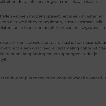
liteit en de fysieke ervaring van muziek, dan is een
haffen van een muziekapparaat; het is een investering i
 om een nieuwe hobby te beginnen, je muzieksmaak wilt
 platenspeler biedt een unieke mix van nostalgie, kwalite
ekers en een stabiele standaard, haal je het maximale ui
e vinylcollectie een waardevolle verzameling opbouwt. Ve
eeld door
boekenplank speakers ophangen
, zodat je
yl!
ren-in-een-platenspeler-te-koop-de-moeite-waard-is