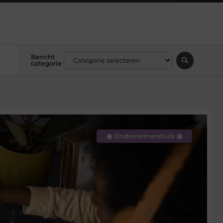
Bericht
categorie
◉ Ondernemershuis ◉