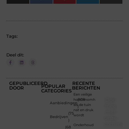
(Twitter)
Tags:
Deel dit:
GEPUBLICEERD
RECENTE
POPULAR
DOOR
BERICHTEN
CATEGORIES
Een veilige
Doe
hondenomheining
(108
Aanbiedingen
als de tuin
mee
)
nat en druk
met
(75
wordt
Bedrijven
onze
)
communi
Onderhoud
(68