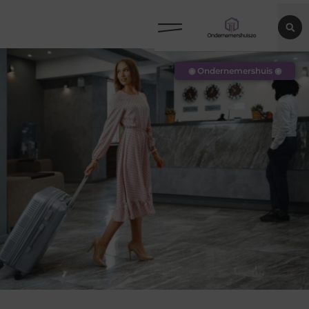
◉ Ondernemershuis ◉