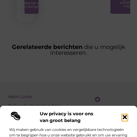
vandaag
Redactie van
nog
Ondernemershuis
Gerelateerde berichten
die u mogelijk
interesseren.
Main Links
Bekende Nederlanders
Website linkbuilding: zo vergroot je je online zichtbaarheid stap voor stap
Geld verdienen met een website: zo bouw je een winstgevend online platform
Uw privacy is voor ons
van groot belang
Wij maken gebruik van cookies en vergelijkbare technologieën
om te begrijpen hoe u onze website gebruikt en om uw ervaring