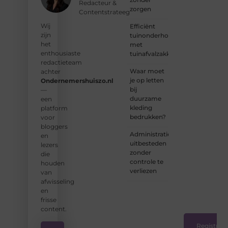
bij een
Redacteur &
zorgen
groeiende
Contentstrateeg
groep
Wij
Efficiënt
enthousiaste
zijn
tuinonderhoud
schrijvers
het
met
en
enthousiaste
tuinafvalzakken
lezers.
redactieteam
Waar moet
achter
❝
je op letten
Ondernemershuiszo.nl
Samen
bij
—
zorgen
duurzame
een
we
kleding
platform
ervoor
bedrukken?
voor
dat
bloggers
bloggen
Administratie
en
voor
uitbesteden
lezers
iedereen
zonder
die
toegankelijk,
controle te
houden
creatief
verliezen
van
en
afwisseling
plezierig
en
is.
❞
frisse
content.
Registreer